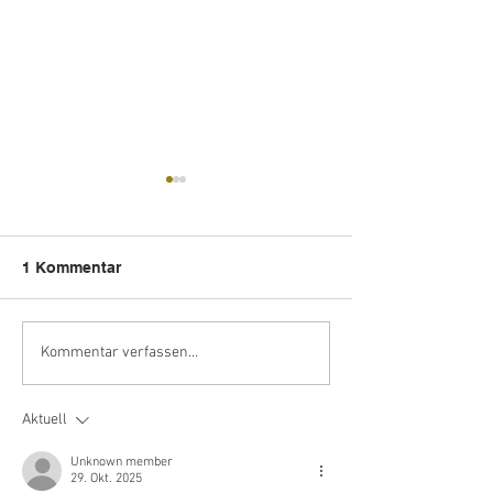
1 Kommentar
Tegernsee Monopoly
EssBar am Teg
Kommentar verfassen...
Aktuell
Unknown member
29. Okt. 2025