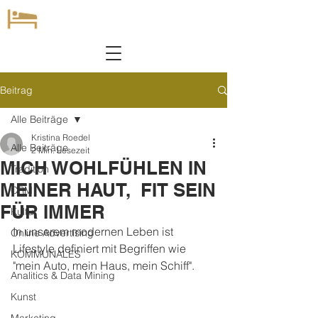
Beitrag
Alle Beiträge
Kristina Roedel
Alle Beiträge
2 Min. Lesezeit
MICH WOHLFÜHLEN IN
Tradition
MEINER HAUT, FIT SEIN
CRM
FÜR IMMER
Kultur
In unserem modernen Leben ist 
Online Advertising
Lifestyle definiert mit Begriffen wie 
KOMMUNALES
"mein Auto, mein Haus, mein Schiff". 
Analitics & Data Mining
Kunst