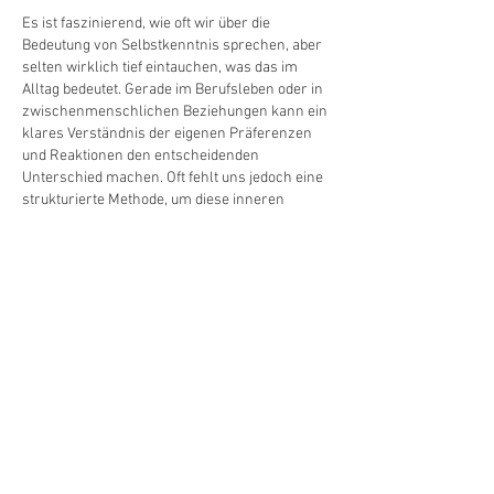
Es ist faszinierend, wie oft wir über die 
Bedeutung von Selbstkenntnis sprechen, aber 
selten wirklich tief eintauchen, was das im 
Alltag bedeutet. Gerade im Berufsleben oder in 
zwischenmenschlichen Beziehungen kann ein 
klares Verständnis der eigenen Präferenzen 
und Reaktionen den entscheidenden 
Unterschied machen. Oft fehlt uns jedoch eine 
strukturierte Methode, um diese inneren 
Muster objektiv zu erfassen und einzuordnen. 
Dabei können Tools, die helfen, das 
eigene 
Temperament besser zu verstehen
, sehr 
aufschlussreich sein.
Gefällt mir
Antworten
Empfohlene Einträge