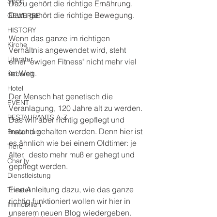
Sport
Dazu gehört die richtige Ernährung. 
Dazu gehört die richtige Bewegung.  
GEWERBE
HISTORY
Wenn das ganze im richtigen 
Kirche
Verhältnis angewendet wird, steht 
Literatur
einer "ewigen Fitness" nicht mehr viel 
im Weg. 
Kabarett
Hotel
Der Mensch hat genetisch die 
EVENT
Veranlagung, 120 Jahre alt zu werden. 
RESTAURANTS A-Z
Das will aber richtig gepflegt und 
Instand gehalten werden. Denn hier ist 
Brauchtum
es ähnlich wie bei einem Oldtimer: je 
Tiere
älter,  desto mehr muß er gehegt und 
Charity
gepflegt werden. 
Dienstleistung
Eine Anleitung dazu, wie das ganze 
Theater
richtig funktioniert wollen wir hier in 
Immobilien
unserem neuen Blog wiedergeben. 