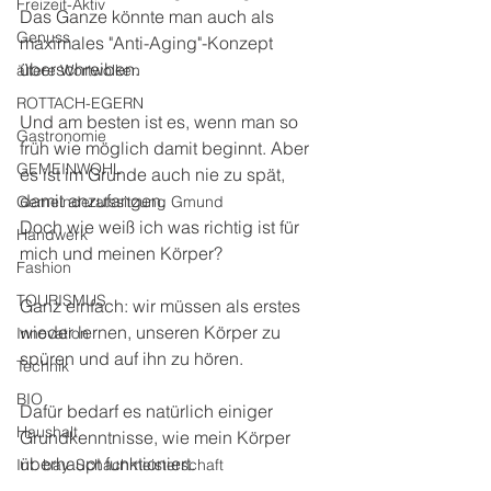
Freizeit-Aktiv
Das Ganze könnte man auch als 
Genuss
maximales "Anti-Aging"-Konzept 
überschreiben. 
ältere Wortwolken
ROTTACH-EGERN
Und am besten ist es, wenn man so 
Gastronomie
früh wie möglich damit beginnt. Aber 
GEMEINWOHL
es ist im Grunde auch nie zu spät, 
damit anzufangen. 
Gemeinderatssitzung Gmund
Doch wie weiß ich was richtig ist für 
Handwerk
mich und meinen Körper? 
Fashion
TOURISMUS
Ganz einfach: wir müssen als erstes 
wieder lernen, unseren Körper zu 
Innovation
spüren und auf ihn zu hören. 
Technik
BIO
Dafür bedarf es natürlich einiger 
Haushalt
Grundkenntnisse, wie mein Körper 
überhaupt funktioniert. 
Int. bay. Schachmeisterschaft