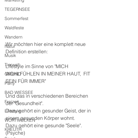
Marketing
TEGERNSEE
Sommerfest
Waldfeste
Wandern
Wir möchten hier eine komplett neue 
Natur
Definition erstellen: 
Musik
Tierwelt
Lifestyle im Sinne von "MICH 
WOHLFÜHLEN IN MEINER HAUT,  FIT 
GMUND
SEIN FÜR IMMER" 
Party
BAD WIESSEE
Und das in verschiedenen Bereichen 
Freizeit
der "Gesundheit". 
Dazu gehört ein gesunder Geist, der in 
Lifestyle
einem gesunden Körper wohnt.  
WORTWOLKEN
Dazu gehört eine gesunde "Seele". 
KREUTH
(Psyche) 