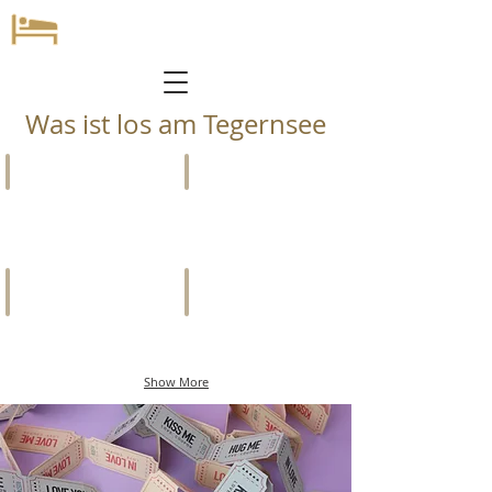
Was ist los am Tegernsee
SOCIETY
EVENTS
Szene,
Kunst,
Promis
Kultur
&
&
Gesellschaft
mehr
F & B
IMMO-TIPP
Bars,
INFOMERCIAL
Cafés,
IMMOBILIEN
Show More
Restaurants