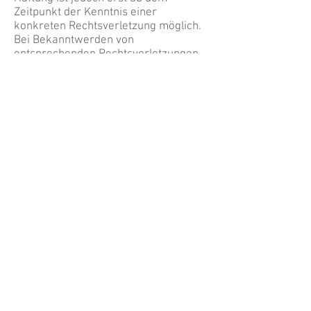
Zeitpunkt der Kenntnis einer
konkreten Rechtsverletzung möglich.
Bei Bekanntwerden von
entsprechenden Rechtsverletzungen
werden wir diese Inhalte umgehend
entfernen.
Bevor Sie uns verklagen, würden wir
uns über einen Hinweis per E-Mail
freuen.
Die Kostennote einer anwaltlichen
Abmahnung ohne vorhergehende
Kontaktaufnahme wird im Sinne der
Schadensminderungspflicht als
unbegründet zurückgewiesen.
Unberechtigte Abmahnungen und /
oder Unterlassungserklärungen
werden direkt mit einer negativen
Feststellungsklage oder Schlimmerem
beantwortet.