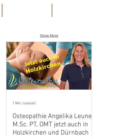
&
&
Gesellschaft
mehr
F & B
IMMO-TIPP
Bars,
INFOMERCIAL
Cafés,
IMMOBILIEN
Show More
Restaurants
1 Min. Lesezeit
Osteopathie Angelika Leuner
M.Sc. PT, OMT jetzt auch in
Holzkirchen und Dürnbach