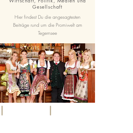
Wirtschaft, Politik, Medien und
Gesellschaft
Hier findest Du die angesagtesten
Beiträge rund um die Promiwelt am
Tegernsee
SOCIETY
EVENTS
Szene,
Kunst,
Promis
Kultur