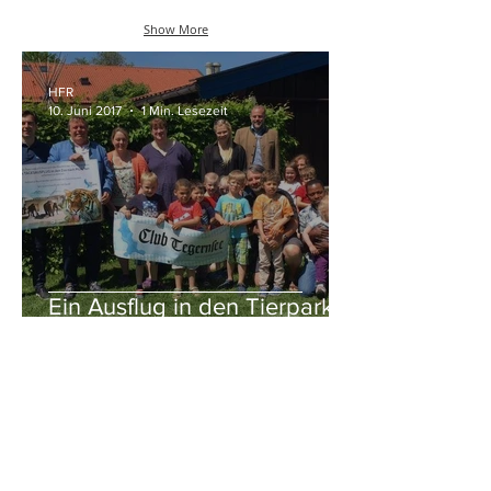
Bars,
Cafés,
Show More
Restaurants
HFR
10. Juni 2017
1 Min. Lesezeit
Ein Ausflug in den Tierpark
für die Kinder der Villa
Kunterbunt
Herbert Russer
19. Sept. 2016
1 Min. Lesezeit