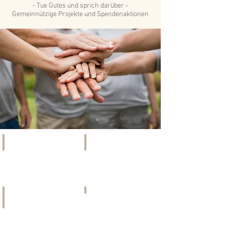
- Tue Gutes und sprich darüber -
Gemeinnützige Projekte und Spendenaktionen
SOCIETY
EVENTS
Szene,
Kunst,
Promis
Kultur
&
&
Gesellschaft
mehr
IMMO-TIPP
INFOMERCIAL
F & B
IMMOBILIEN