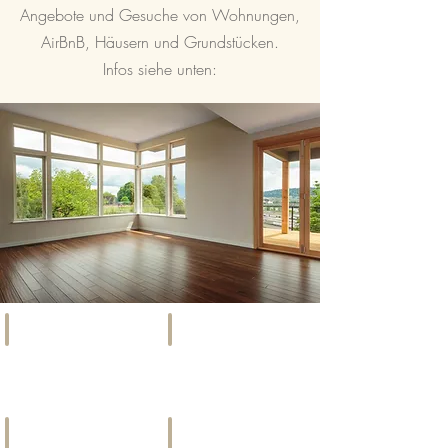
Angebote und Gesuche von Wohnungen,
AirBnB, Häusern und Grundstücken.
Infos siehe unten:
SOCIETY
EVENTS
Szene,
Kunst,
Promis
Kultur
&
&
Gesellschaft
mehr