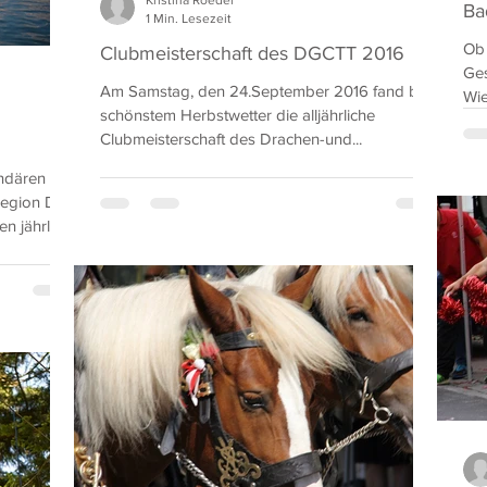
Kristina Roedel
Ba
1 Min. Lesezeit
Ob 
Clubmeisterschaft des DGCTT 2016
Ges
Am Samstag, den 24.September 2016 fand bei
Wi
schönstem Herbstwetter die alljährliche
gar
Clubmeisterschaft des Drachen-und...
ndären
sregion DER
n jährlich