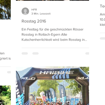
Te
HFR
3 Min. Lesezeit
Am 
10.
Rosstag 2016
kle
Ein Festtag für die geschmückten Rösser
wed
Rosstag in Rottach-Egern Alte
Kutschenherrlichkeit wird beim Rosstag in
Rottach-Egern wieder...
den
t ist. In