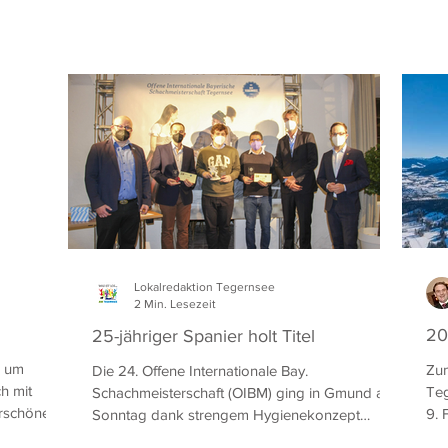
Lokalredaktion Tegernsee
2 Min. Lesezeit
20
25-jähriger Spanier holt Titel
l um
Zum
Die 24. Offene Internationale Bay.
h mit
Teg
Schachmeisterschaft (OIBM) ging in Gmund am
erschönen
9. 
Sonntag dank strengem Hygienekonzept
mit.
erfolgreich zu Ende.