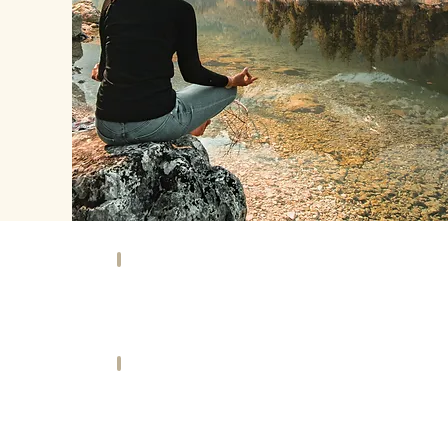
KAUFEN
HOTEL
fte
Übernachten
&
eister
Urlaub
RT
HISTORIE
ies
Geschichte
und
Hintergründe