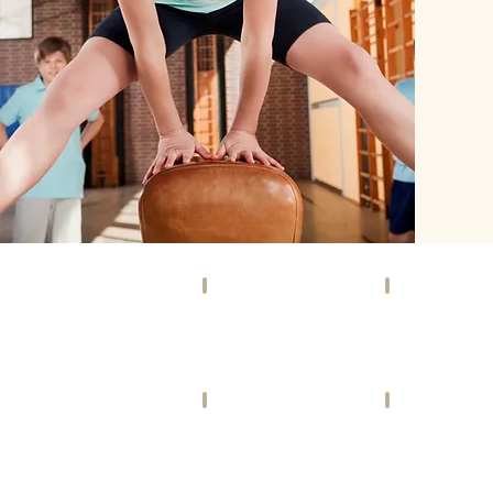
SOCIETY
EVENTS
Szene,
Kunst,
Promis
Kultur
&
&
Gesellschaft
mehr
VIDEOS
FREIZEIT
Bewegte
Ausspannen
Bilder
&
&
leben