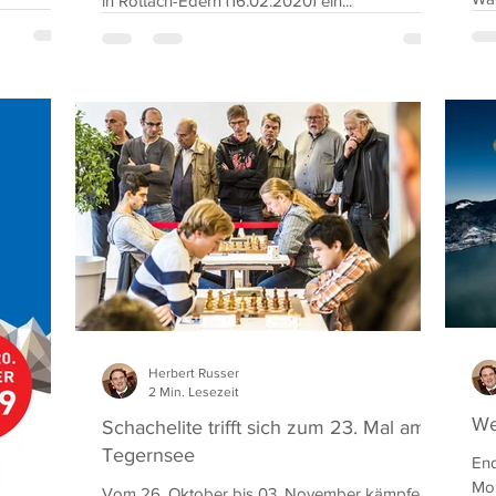
in Rottach-Egern (16.02.2020) ein...
Tro
Herbert Russer
2 Min. Lesezeit
We
Schachelite trifft sich zum 23. Mal am
Tegernsee
End
Mon
Vom 26. Oktober bis 03. November kämpfen