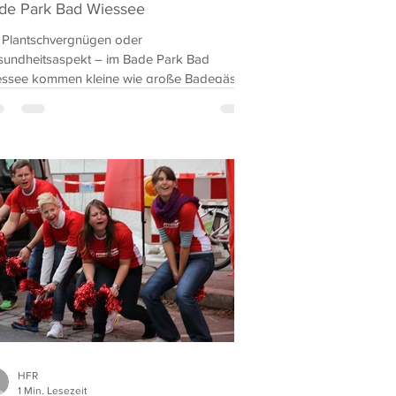
de Park Bad Wiessee
Plantschvergnügen oder
undheitsaspekt – im Bade Park Bad
essee kommen kleine wie große Badegäste
antiert auf ihre Kosten. Die...
HFR
1 Min. Lesezeit