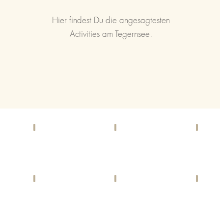
Hier findest Du die angesagtesten
Activities am Tegernsee.
F & B
IMMO-TIPP
EIN
Bars,
INFOMERCIAL
Geschä
Cafés,
IMMOBILIEN
&
Restaurants
Dienstl
LIFESTYLE
CHARITY
SPO
Harmonie
Gemeinwohl
Aktivit
&
und
&
Health
Caritatvies
fun