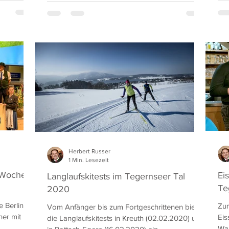
Herbert Russer
1 Min. Lesezeit
 Woche
Ei
Langlaufskitests im Tegernseer Tal
Te
2020
 Berlin
Zum
Vom Anfänger bis zum Fortgeschrittenen bieten
her mit 50-
Eis
die Langlaufskitests in Kreuth (02.02.2020) und
Wan