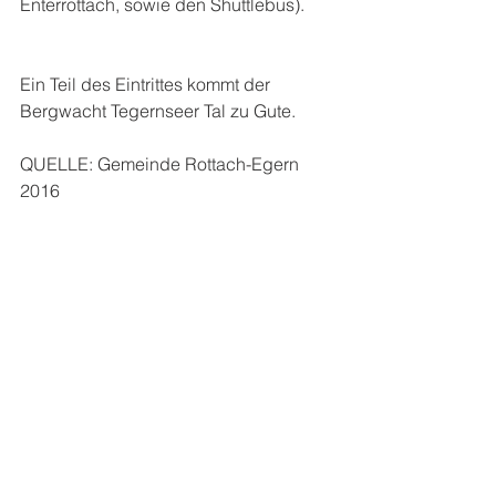
Enterrottach, sowie den Shuttlebus).
Ein Teil des Eintrittes kommt der 
Bergwacht Tegernseer Tal zu Gute.
QUELLE: Gemeinde Rottach-Egern 
2016
Freizeit
EVENT
Brauchtum
Alle ansehen
Aktuelle Beiträge