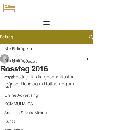
Beitrag
Alle Beiträge
HFR
Alle Beiträge
3 Min. Lesezeit
Rosstag 2016
Tradition
Ein Festtag für die geschmückten 
CRM
Rösser Rosstag in Rottach-Egern
Kultur
Online Advertising
KOMMUNALES
Analitics & Data Mining
Kunst