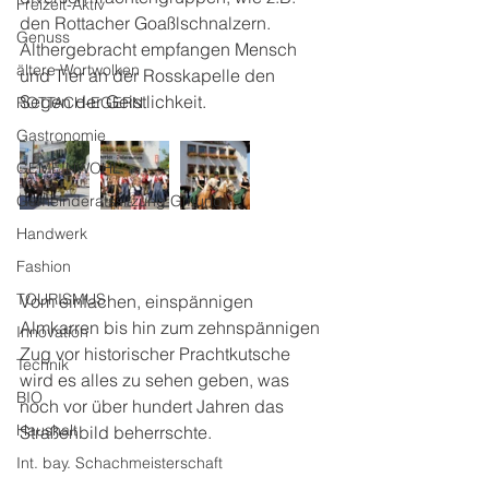
Freizeit-Aktiv
den Rottacher Goaßlschnalzern. 
Genuss
Althergebracht empfangen Mensch 
ältere Wortwolken
und Tier an der Rosskapelle den 
Segen der Geistlichkeit.
ROTTACH-EGERN
Gastronomie
GEMEINWOHL
Gemeinderatssitzung Gmund
Handwerk
Fashion
TOURISMUS
Vom einfachen, einspännigen 
Almkarren bis hin zum zehnspännigen 
Innovation
Zug vor historischer Prachtkutsche 
Technik
wird es alles zu sehen geben, was 
BIO
noch vor über hundert Jahren das 
Haushalt
Straßenbild beherrschte. 
Int. bay. Schachmeisterschaft