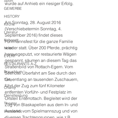
Sport
wurde auf Anhieb ein riesiger Erfolg.
GEWERBE
HISTORY
Am Sonntag, 28. August 2016 
Kirche
(Verschiebetermin Sonntag, 4. 
Literatur
September 2016) findet dieses 
Kabarett
Fuhrmannsfest für die ganze Familie 
wieder statt. Über 200 Pferde, prächtig 
Hotel
herausgeputzt, vor restaurierte Wägen 
EVENT
gespannt, säumen an diesem Tag das 
RESTAURANTS A-Z
Straßenbild von Rottach-Egern. Vom 
Brauchtum
Seehotel Überfahrt am See durch den 
Ort, entlang an tausenden Zuschauern, 
Tiere
führt der Zug zum fünf Kilometer 
Charity
entfernten Vorführ- und Festplatz im 
Dienstleistung
Ortsteil Enterrottach. Begleitet wird der 
Theater
Zug von Blaskapellen aus dem In- und 
Ausland, vom Spielmannszug und von 
Immobilien
diversen Trachtengruppen, wie z.B. 