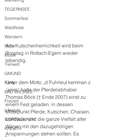
Marketing
TEGERNSEE
Sommerfest
Waldfeste
Wandern
Alte Kutschenherrlichkeit wird beim 
Natur
Rosstag in Rottach-Egern wieder 
Musik
lebendig.
Tierwelt
GMUND
Unter dem Motto „d´Fuhrleut kemman z
Party
´amm“ hatte der Pferdeliebhaber 
BAD WIESSEE
Thomas Böck († Ende 2007) einst zu 
Freizeit
einem Fest geladen, in dessen 
Lifestyle
Mittelpunkt Pferde, Kutschen, Chaisen, 
Landauer und die ganze Vielfalt alter 
WORTWOLKEN
Wägen mit den dazugehörigen 
KREUTH
Anspannungen stehen sollten. Es 