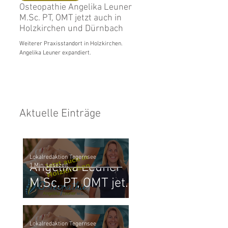
Osteopathie Angelika Leuner
Praxiseröffnung in Gmu
 
M.Sc. PT, OMT jetzt auch in
Angelika Leuner - M.Sc. 
Holzkirchen und Dürnbach
OMT
Weiterer Praxisstandort in Holzkirchen.
Steifer Nacken, stechen in der Schult
Angelika Leuner expandiert.
schmerzender Rücken und vieles me
Wer kennt das Zwicken und Ziehen ni
wenn Frau oder Mann...
Aktuelle Einträge
Osteopathie
Lokalredaktion Tegernsee
Angelika Leuner
1 Min. Lesezeit
M.Sc. PT, OMT jetzt
auch in
Holzkirchen und
Praxiseröffnung in
Lokalredaktion Tegernsee