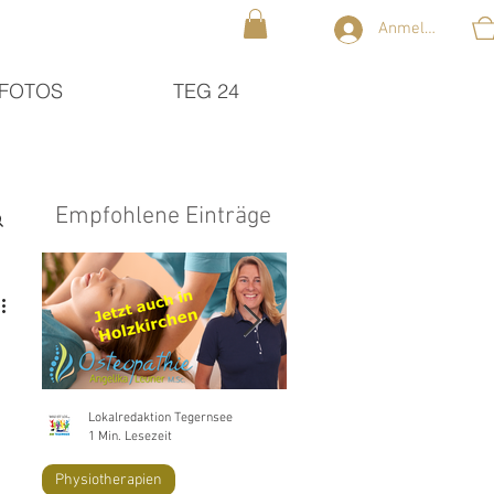
Anmelden
FOTOS
TEG 24
Empfohlene Einträge
Lokalredaktion Tegernsee
Lokalredaktion Tegernsee
1 Min. Lesezeit
2 Min. Lesezeit
Physiotherapien
Lifestyle