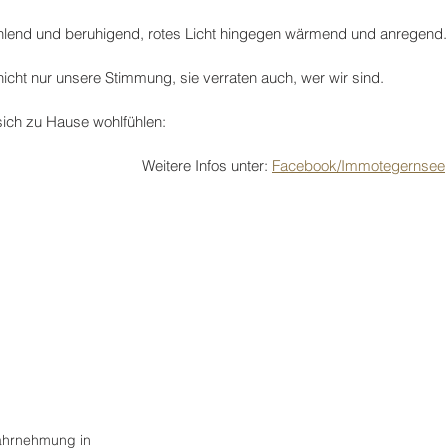
ühlend und beruhigend, rotes Licht hingegen wärmend und anregend.
che
Literatur
Kabarett
Hotel
EVENT
icht nur unsere Stimmung, sie verraten auch, wer wir sind. 
 sich zu Hause wohlfühlen: 
Weitere Infos unter: 
Facebook/Immotegernsee
ahrnehmung in 