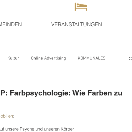
MEINDEN
VERANSTALTUNGEN
Kultur
Online Advertising
KOMMUNALES
t
Marketing
TEGERNSEE
Sommerfest
PP: Farbpsychologie: Wie Farben zu
ur
Musik
Tierwelt
GMUND
Party
obilien
:
auf unsere Psyche und unseren Körper. 
ifestyle
WORTWOLKEN
KREUTH
Sport