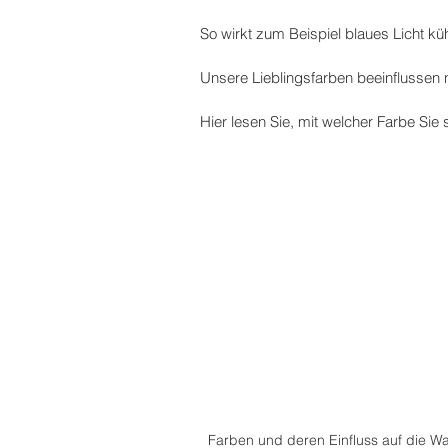
So wirkt zum Beispiel blaues Licht k
GEWERBE
HISTORY
Kir
Unsere Lieblingsfarben beeinflussen n
Hier lesen Sie, mit welcher Farbe Sie
Farben und deren Einfluss auf die W