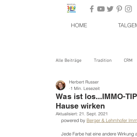
HOME
TALGE
Alle Beiträge
Tradition
CRM
Herbert Russer
Analitics & Data Mining
Kuns
1 Min. Lesezeit
Was ist los...IMMO-TI
Hause wirken
Waldfeste
Wandern
Nat
Aktualisiert:
21. Sept. 2021
powered by 
Berger & Lehmhofer Imm
Jede Farbe hat eine andere Wirkung 
BAD WIESSEE
Freizeit
L