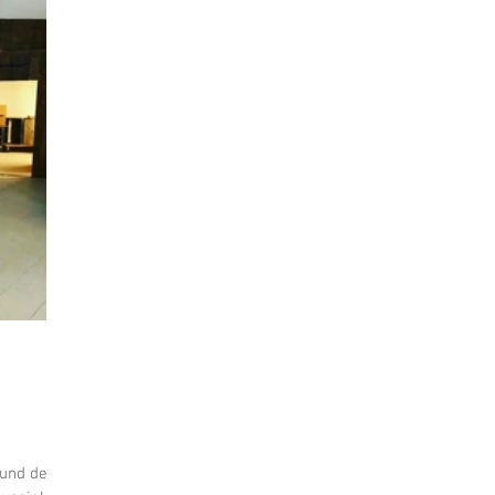
st
Marketing
TEGERNSEE
Sommerfest
tur
Musik
Tierwelt
GMUND
Party
Lifestyle
WORTWOLKEN
KREUTH
Sport
Kirche
Literatur
Kabarett
Hotel
EVENT
 und des