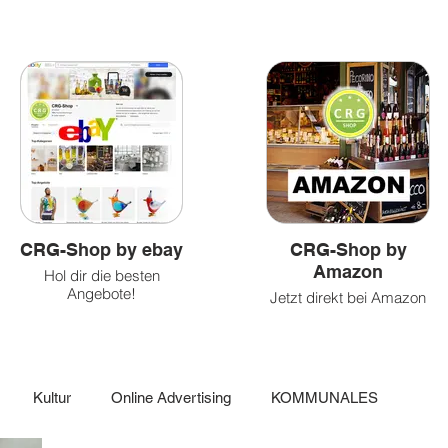
&
und
&
Health
Caritatvies
fun
CRG-Shop by ebay
CRG-Shop by
Amazon
Hol dir die besten
Angebote!
Jetzt direkt bei Amazon
einkaufen!
Kultur
Online Advertising
KOMMUNALES