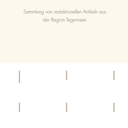
Sammlung von redaktionellen Artikeln aus
der Region Tegernsee
KINO
EI
F & B
Kinoprogramme
Gesch
Bars,
und
&
Cafés,
Locations
Diens
Restaurants
LIFESTYLE
CHARITY
SP
Harmonie
Gemeinwohl
Aktivi