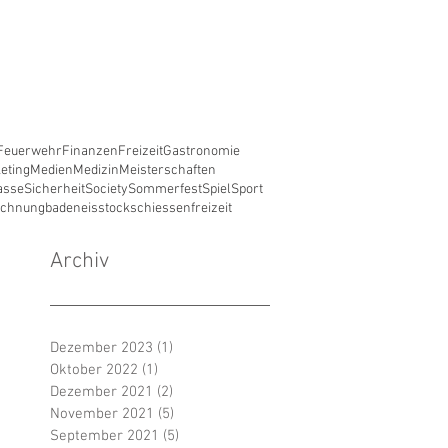
Feuerwehr
Finanzen
Freizeit
Gastronomie
eting
Medien
Medizin
Meisterschaften
asse
Sicherheit
Society
Sommerfest
Spiel
Sport
ichnung
baden
eisstockschiessen
freizeit
Archiv
Dezember 2023
(1)
1 Beitrag
Oktober 2022
(1)
1 Beitrag
Dezember 2021
(2)
2 Beiträge
November 2021
(5)
5 Beiträge
September 2021
(5)
5 Beiträge