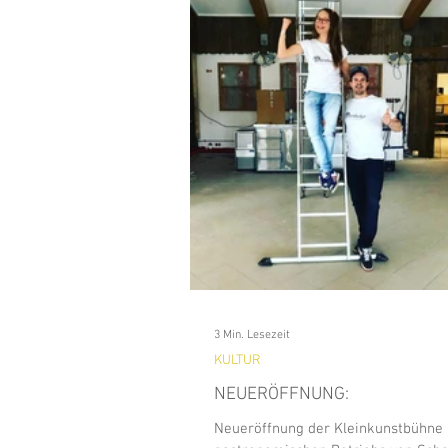
Analitics & Data Mining
Kun
Waldfeste
Wandern
Na
BAD WIESSEE
Freizeit
GEWERBE
HISTORY
3 Min. Lesezeit
KULTUR
NEUERÖFFNUNG:
Neueröffnung der Kleinkunstbühne