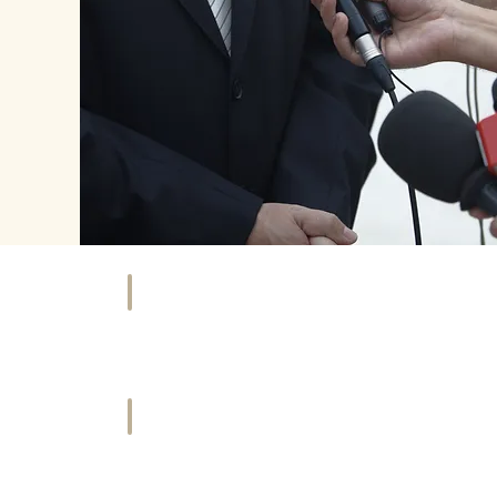
NKAUFEN
HOTEL
äfte
Übernachten
&
tleister
Urlaub
ORT
HISTORIE
ties
Geschichte