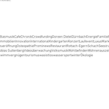
uspielerin
nde Gmund
Blasmusik
Cafe
Chronik
Crowdfunding
Doreen Dietel
Dürnbach
Energie
Familie
Immobilien
Innovation
International
Kindergarten
Konzert
Laufevent
Luxus
Mark
eueröffnung
Osteopathie
Prominews
Restaurant
Rottach-Egern
Schach
Seestr
obias Guttenberg
Videoüberwachung
Volksmusik
Wohlbefinden
Wohnen
ausze
hwimmvergnügen
tourismus
wasistlos
wassersport
winter
Ökologie