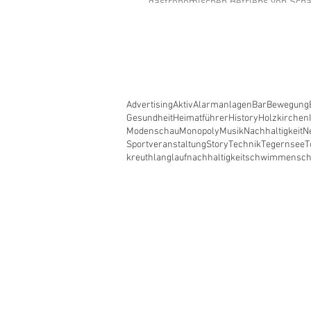
gastronomischen Betriebs von Scha
Doreen Dietel in Dürnbach (Gemei
am Tegernsee)
Advertising
Aktiv
Alarmanlagen
Bar
Bewegung
Gesundheit
Heimatführer
History
Holzkirchen
Modenschau
Monopoly
Musik
Nachhaltigkeit
N
Sportveranstaltung
Story
Technik
Tegernsee
T
kreuth
langlauf
nachhaltigkeit
schwimmen
sc