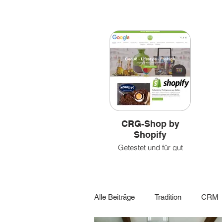
Bilder
&
&
leben
Videoclips
CRG-Shop by
Shopify
Getestet und für gut
befunden!
Alle Beiträge
Tradition
CRM