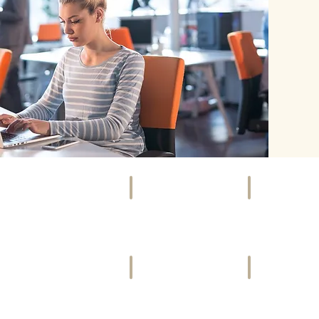
SOCIETY
EVENTS
Szene,
Kunst,
Promis
Kultur
&
&
Gesellschaft
mehr
VIDEOS
FREIZEIT
Bewegte
Ausspannen