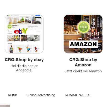
&
und
&
Health
Caritatvies
fun
CRG-Shop by ebay
CRG-Shop by
Amazon
Hol dir die besten
Angebote!
Jetzt direkt bei Amazon
einkaufen!
Kultur
Online Advertising
KOMMUNALES