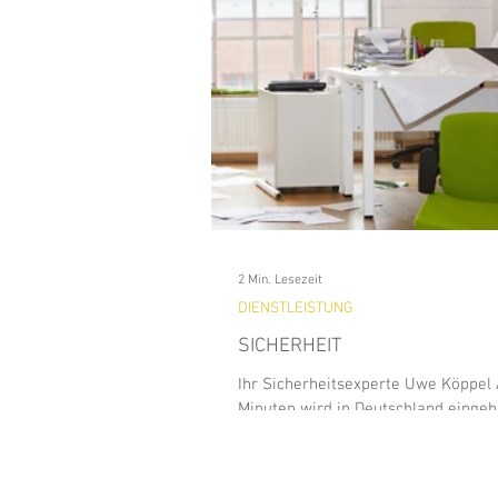
Analitics & Data Mining
Kun
Waldfeste
Wandern
Na
BAD WIESSEE
Freizeit
2 Min. Lesezeit
GEWERBE
HISTORY
DIENSTLEISTUNG
SICHERHEIT
Ihr Sicherheitsexperte Uwe Köppel A
Minuten wird in Deutschland eingeb
„Besonders schlimm, sind die
posttraumatischen...