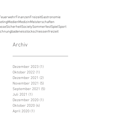
Feuerwehr
Finanzen
Freizeit
Gastronomie
eting
Medien
Medizin
Meisterschaften
asse
Sicherheit
Society
Sommerfest
Spiel
Sport
ichnung
baden
eisstockschiessen
freizeit
Archiv
Dezember 2023
(1)
1 Beitrag
Oktober 2022
(1)
1 Beitrag
Dezember 2021
(2)
2 Beiträge
November 2021
(5)
5 Beiträge
September 2021
(5)
5 Beiträge
Juli 2021
(1)
1 Beitrag
Dezember 2020
(1)
1 Beitrag
Oktober 2020
(4)
4 Beiträge
April 2020
(1)
1 Beitrag