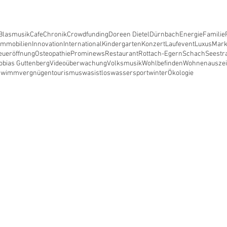
Blasmusik
Cafe
Chronik
Crowdfunding
Doreen Dietel
Dürnbach
Energie
Familie
Immobilien
Innovation
International
Kindergarten
Konzert
Laufevent
Luxus
Mark
eueröffnung
Osteopathie
Prominews
Restaurant
Rottach-Egern
Schach
Seestr
obias Guttenberg
Videoüberwachung
Volksmusik
Wohlbefinden
Wohnen
ausze
hwimmvergnügen
tourismus
wasistlos
wassersport
winter
Ökologie