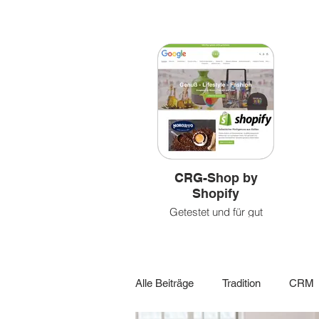
Bilder
&
&
leben
Videoclips
CRG-Shop by
Shopify
Getestet und für gut
befunden!
Alle Beiträge
Tradition
CRM