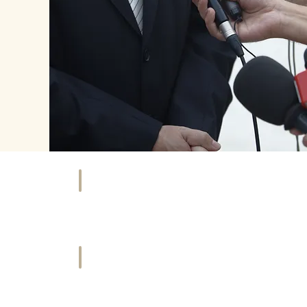
NKAUFEN
HOTEL
äfte
Übernachten
&
tleister
Urlaub
ORT
HISTORIE
ties
Geschichte