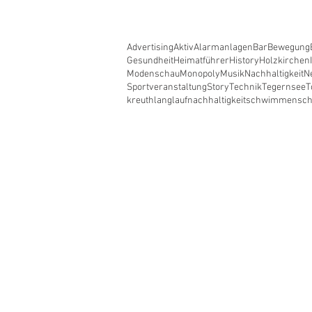
Advertising
Aktiv
Alarmanlagen
Bar
Bewegung
Gesundheit
Heimatführer
History
Holzkirchen
Modenschau
Monopoly
Musik
Nachhaltigkeit
N
Sportveranstaltung
Story
Technik
Tegernsee
T
kreuth
langlauf
nachhaltigkeit
schwimmen
sc