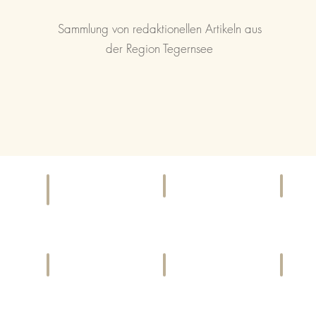
Sammlung von redaktionellen Artikeln aus
der Region Tegernsee
KINO
EI
F & B
Kinoprogramme
Gesch
Bars,
und
&
Cafés,
Locations
Diens
Restaurants
LIFESTYLE
CHARITY
SP
Harmonie
Gemeinwohl
Aktivi