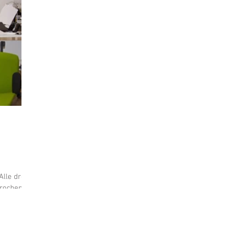
st
Marketing
TEGERNSEE
Sommerfest
tur
Musik
Tierwelt
GMUND
Party
Lifestyle
WORTWOLKEN
KREUTH
Sport
Kirche
Literatur
Kabarett
Hotel
EVENT
lle drei !
rochen!