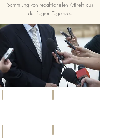
Sammlung von redaktionellen Artikeln aus
der Region Tegernsee
SOCIETY
EVENTS
Szene,
Kunst,
Promis
Kultur
&
&
Gesellschaft
mehr