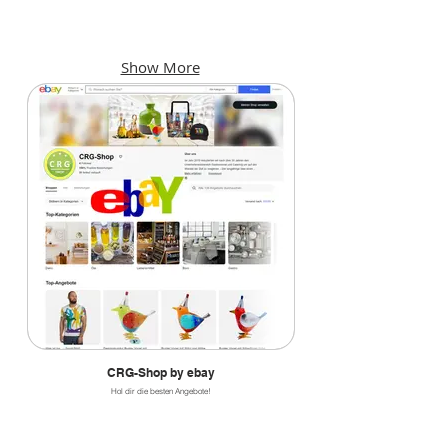
KINO
F & B
Kinoprogramme
Bars,
und
Cafés,
Show More
Locations
Restaurants
CRG-Shop by ebay
Hol dir die besten Angebote!