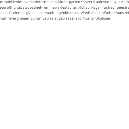
Immobilien
Innovation
International
Kindergarten
Konzert
Laufevent
Luxus
Mark
eueröffnung
Osteopathie
Prominews
Restaurant
Rottach-Egern
Schach
Seestr
obias Guttenberg
Videoüberwachung
Volksmusik
Wohlbefinden
Wohnen
ausze
hwimmvergnügen
tourismus
wasistlos
wassersport
winter
Ökologie