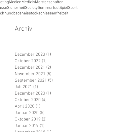
eting
Medien
Medizin
Meisterschaften
asse
Sicherheit
Society
Sommerfest
Spiel
Sport
ichnung
baden
eisstockschiessen
freizeit
Archiv
Dezember 2023
(1)
1 Beitrag
Oktober 2022
(1)
1 Beitrag
Dezember 2021
(2)
2 Beiträge
November 2021
(5)
5 Beiträge
September 2021
(5)
5 Beiträge
Juli 2021
(1)
1 Beitrag
Dezember 2020
(1)
1 Beitrag
Oktober 2020
(4)
4 Beiträge
April 2020
(1)
1 Beitrag
Januar 2020
(5)
5 Beiträge
Oktober 2019
(2)
2 Beiträge
Januar 2019
(1)
1 Beitrag