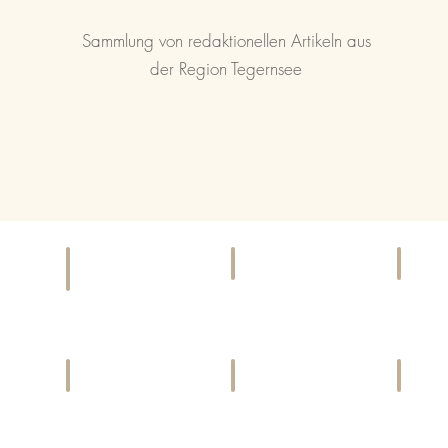
Sammlung von redaktionellen Artikeln aus
der Region Tegernsee
KINO
EI
F & B
Kinoprogramme
Gesch
Bars,
und
&
Cafés,
Locations
Diens
Restaurants
LIFESTYLE
CHARITY
SP
Harmonie
Gemeinwohl
Aktivi