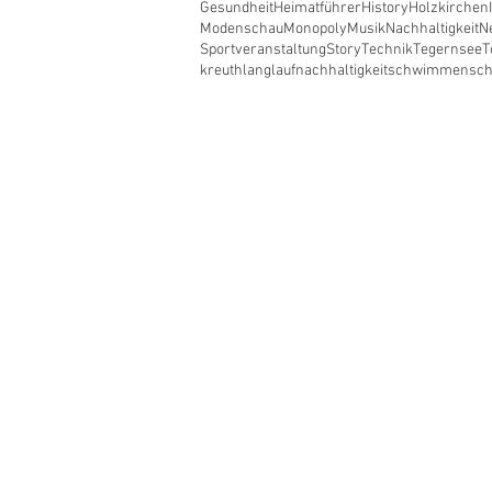
Gesundheit
Heimatführer
History
Holzkirchen
Modenschau
Monopoly
Musik
Nachhaltigkeit
N
Sportveranstaltung
Story
Technik
Tegernsee
T
kreuth
langlauf
nachhaltigkeit
schwimmen
sc