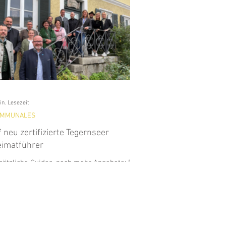
in. Lesezeit
MMUNALES
f neu zertifizierte Tegernseer
imatführer
sätzliche Guides, noch mehr Angebote: Elf
ue Tegernseer Heimatführer erweitern ab
fort das Angebot an geführten
kundungstouren im