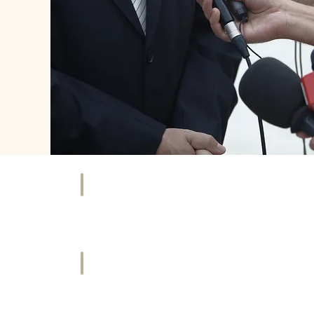
NKAUFEN
HOTEL
äfte
Übernachten
&
tleister
Urlaub
ORT
HISTORIE
ties
Geschichte