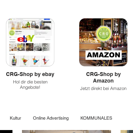
&
und
&
Health
Caritatvies
fun
CRG-Shop by ebay
CRG-Shop by
Amazon
Hol dir die besten
Angebote!
Jetzt direkt bei Amazon
einkaufen!
Kultur
Online Advertising
KOMMUNALES