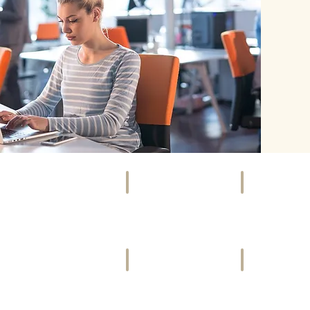
SOCIETY
EVENTS
Szene,
Kunst,
Promis
Kultur
&
&
Gesellschaft
mehr
VIDEOS
FREIZEIT
Bewegte
Ausspannen