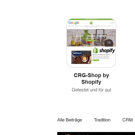
Bilder
&
&
leben
Videoclips
CRG-Shop by
Shopify
Getestet und für gut
befunden!
Alle Beiträge
Tradition
CRM