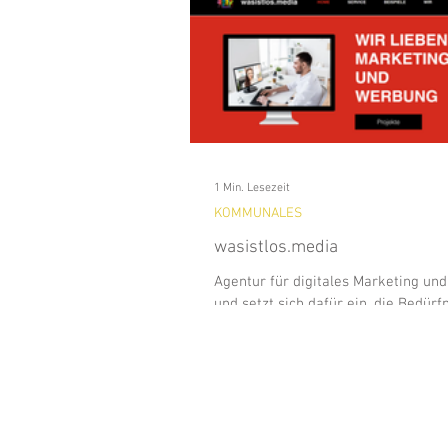
Analitics & Data Mining
Kun
Waldfeste
Wandern
Na
1 Min. Lesezeit
BAD WIESSEE
Freizeit
KOMMUNALES
wasistlos.media
GEWERBE
HISTORY
Agentur für digitales Marketing un
und setzt sich dafür ein, die Bedürf
Anforderungen für Unternehmen zu 