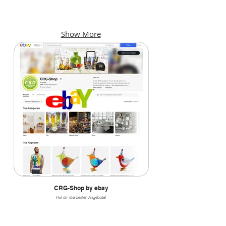
KINO
F & B
Kinoprogramme
Bars,
und
Cafés,
Show More
Locations
Restaurants
CRG-Shop by ebay
Hol dir die besten Angebote!