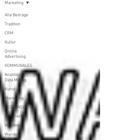
Marketing
Alle Beiträge
Tradition
CRM
Kultur
Online
Advertising
KOMMUNALES
Analitics &
Data Mining
Kunst
Marketing
TEGERNSEE
Sommerfest
Waldfeste
Wandern