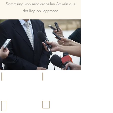
Sammlung von redaktionellen Artikeln aus
der Region Tegernsee
SOCIETY
EVENTS
Szene,
Kunst,
Promis
Kultur
&
&
Gesellschaft
mehr