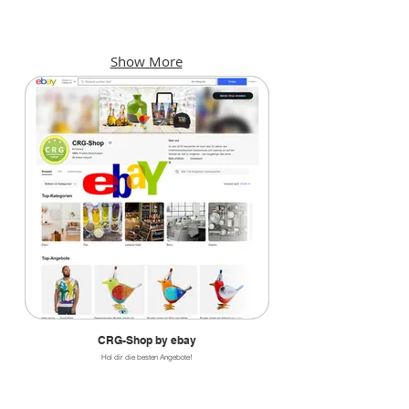
KINO
F & B
Kinoprogramme
Bars,
und
Cafés,
Show More
Locations
Restaurants
CRG-Shop by ebay
Hol dir die besten Angebote!