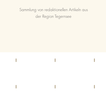
Sammlung von redaktionellen Artikeln aus
der Region Tegernsee
F & B
KINO
EI
Bars,
Kinoprogramme
Gesch
Cafés,
und
&
Restaurants
Locations
Diens
LIFESTYLE
CHARITY
SP
Harmonie
Gemeinwohl
Aktivi
&
und
&