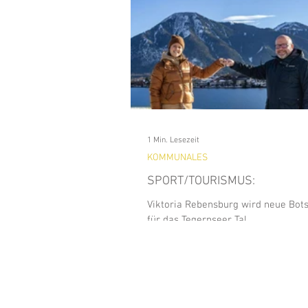
Analitics & Data Mining
Kun
Waldfeste
Wandern
Na
BAD WIESSEE
Freizeit
1 Min. Lesezeit
KOMMUNALES
SPORT/TOURISMUS:
GEWERBE
HISTORY
Viktoria Rebensburg wird neue Bots
für das Tegernseer Tal.