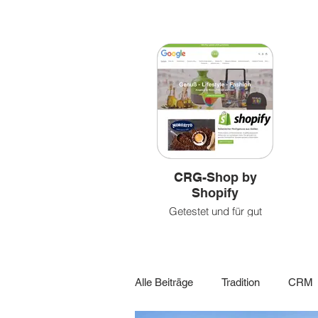
&
&
leben
Videoclips
CRG-Shop by
Shopify
Getestet und für gut
befunden!
Alle Beiträge
Tradition
CRM