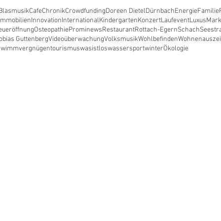
Blasmusik
Cafe
Chronik
Crowdfunding
Doreen Dietel
Dürnbach
Energie
Familie
Immobilien
Innovation
International
Kindergarten
Konzert
Laufevent
Luxus
Mark
eueröffnung
Osteopathie
Prominews
Restaurant
Rottach-Egern
Schach
Seestr
obias Guttenberg
Videoüberwachung
Volksmusik
Wohlbefinden
Wohnen
ausze
hwimmvergnügen
tourismus
wasistlos
wassersport
winter
Ökologie