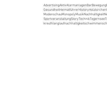
Advertising
Aktiv
Alarmanlagen
Bar
Bewegung
Gesundheit
Heimatführer
History
Holzkirchen
Modenschau
Monopoly
Musik
Nachhaltigkeit
N
Sportveranstaltung
Story
Technik
Tegernsee
T
kreuth
langlauf
nachhaltigkeit
schwimmen
sc