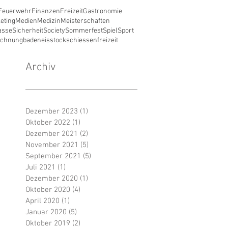
Feuerwehr
Finanzen
Freizeit
Gastronomie
eting
Medien
Medizin
Meisterschaften
asse
Sicherheit
Society
Sommerfest
Spiel
Sport
ichnung
baden
eisstockschiessen
freizeit
Archiv
Dezember 2023
(1)
1 Beitrag
Oktober 2022
(1)
1 Beitrag
Dezember 2021
(2)
2 Beiträge
November 2021
(5)
5 Beiträge
September 2021
(5)
5 Beiträge
Juli 2021
(1)
1 Beitrag
Dezember 2020
(1)
1 Beitrag
Oktober 2020
(4)
4 Beiträge
April 2020
(1)
1 Beitrag
Januar 2020
(5)
5 Beiträge
Oktober 2019
(2)
2 Beiträge