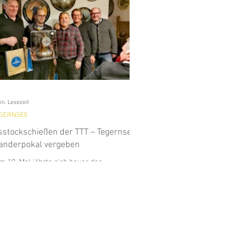
in. Lesezeit
GERNSEE
sstockschießen der TTT – Tegernseer
nderpokal vergeben
m 10. Mal jährte sich heuer das
sstockschießen um den Tegernseer
nderpokal. Diesmal ging die begehrte
ophäe an den Bauhof...