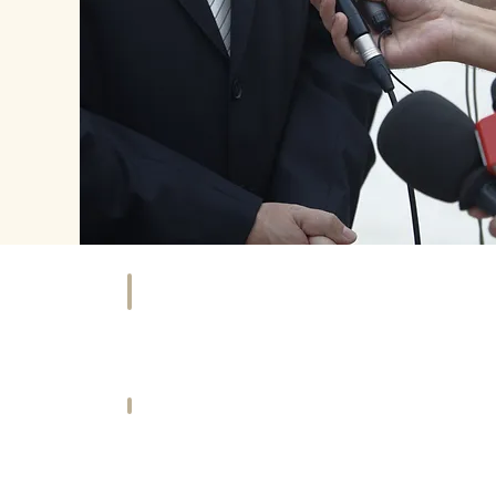
NKAUFEN
HOTEL
äfte
Übernachten
&
tleister
Urlaub
ORT
HISTORIE
ties
Geschichte
und