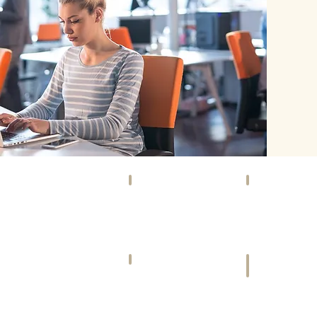
SOCIETY
EVENTS
Szene,
Kunst,
Promis
Kultur
&
&
Gesellschaft
mehr
VIDEOS
FREIZEIT
Bewegte
Ausspannen
Bilder