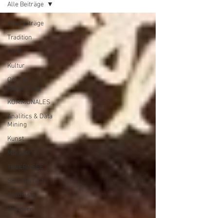
Alle Beiträge
Alle Beiträge
Tradition
CRM
Kultur
Online
Advertising
KOMMUNALES
Analitics & Data
Mining
Kunst
Marketing
TEGERNSEE
Sommerfest
Waldfeste
Wandern