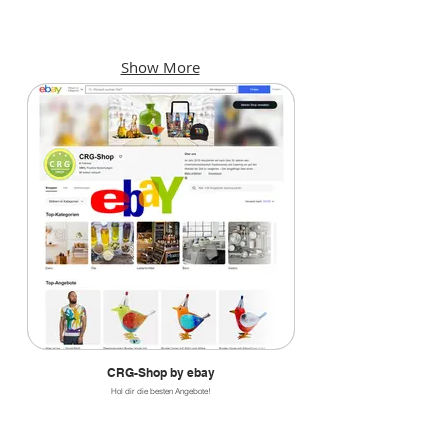
KINO
F & B
Kinoprogramme
Bars,
und
Cafés,
Show More
Locations
Restaurants
CRG-Shop by ebay
Hol dir die besten Angebote!