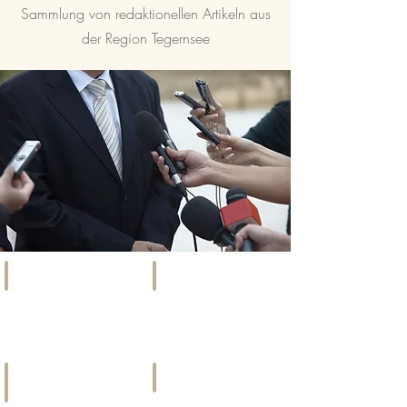
Sammlung von redaktionellen Artikeln aus
der Region Tegernsee
SOCIETY
EVENTS
Szene,
Kunst,
Promis
Kultur
&
&
Gesellschaft
mehr