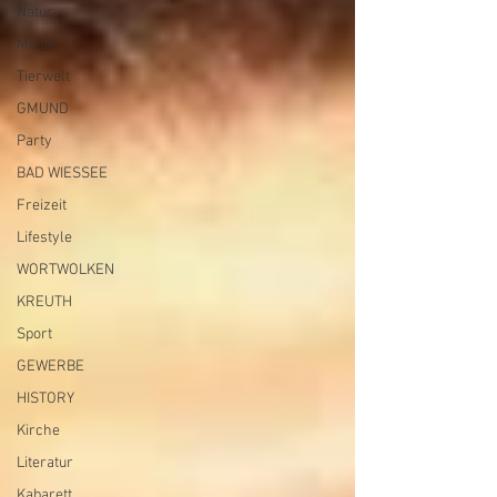
Natur
Musik
Tierwelt
Archiv
GMUND
Party
BAD WIESSEE
Freizeit
Lifestyle
WORTWOLKEN
KREUTH
Sport
GEWERBE
HISTORY
Kirche
Literatur
Kabarett