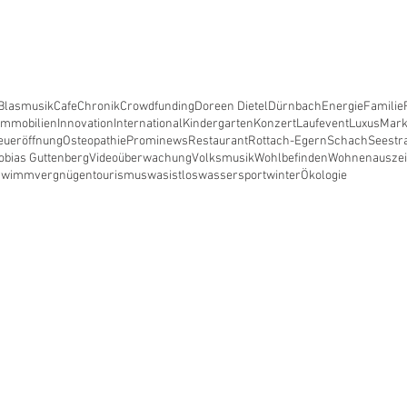
Blasmusik
Cafe
Chronik
Crowdfunding
Doreen Dietel
Dürnbach
Energie
Familie
Immobilien
Innovation
International
Kindergarten
Konzert
Laufevent
Luxus
Mark
eueröffnung
Osteopathie
Prominews
Restaurant
Rottach-Egern
Schach
Seestr
obias Guttenberg
Videoüberwachung
Volksmusik
Wohlbefinden
Wohnen
ausze
hwimmvergnügen
tourismus
wasistlos
wassersport
winter
Ökologie