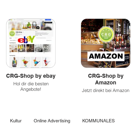
&
und
&
Health
Caritatvies
fun
CRG-Shop by ebay
CRG-Shop by
Amazon
Hol dir die besten
Angebote!
Jetzt direkt bei Amazon
einkaufen!
Kultur
Online Advertising
KOMMUNALES