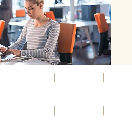
SOCIETY
EVENTS
Szene,
Kunst,
Promis
Kultur
&
&
Gesellschaft
mehr
VIDEOS
FREIZEIT
Bewegte
Ausspannen