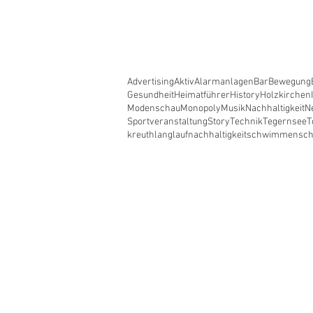
Advertising
Aktiv
Alarmanlagen
Bar
Bewegung
Gesundheit
Heimatführer
History
Holzkirchen
Modenschau
Monopoly
Musik
Nachhaltigkeit
N
Sportveranstaltung
Story
Technik
Tegernsee
T
kreuth
langlauf
nachhaltigkeit
schwimmen
sc