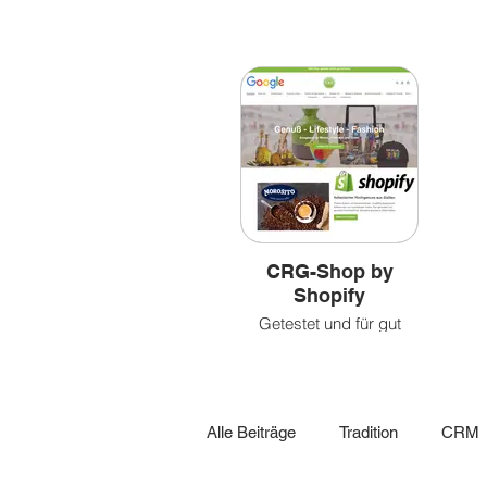
Bilder
&
&
leben
Videoclips
CRG-Shop by
Shopify
Getestet und für gut
befunden!
Alle Beiträge
Tradition
CRM