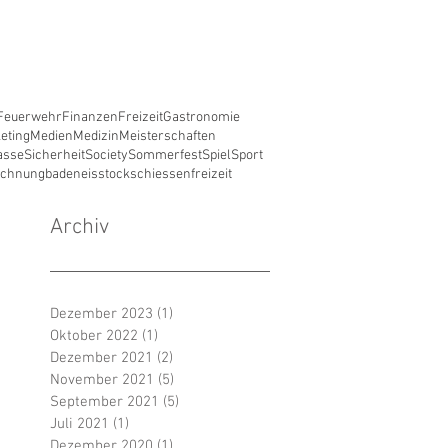
Feuerwehr
Finanzen
Freizeit
Gastronomie
eting
Medien
Medizin
Meisterschaften
asse
Sicherheit
Society
Sommerfest
Spiel
Sport
ichnung
baden
eisstockschiessen
freizeit
Archiv
Dezember 2023
(1)
1 Beitrag
Oktober 2022
(1)
1 Beitrag
Dezember 2021
(2)
2 Beiträge
November 2021
(5)
5 Beiträge
September 2021
(5)
5 Beiträge
Juli 2021
(1)
1 Beitrag
Dezember 2020
(1)
1 Beitrag