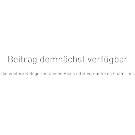
st
Marketing
TEGERNSEE
Sommerfest
tur
Musik
Tierwelt
GMUND
Party
Beitrag demnächst verfügbar
Lifestyle
WORTWOLKEN
KREUTH
Sport
cke weitere Kategorien dieses Blogs oder versuche es später no
Kirche
Literatur
Kabarett
Hotel
EVENT