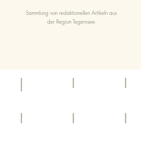
Sammlung von redaktionellen Artikeln aus
der Region Tegernsee
KINO
EI
F & B
Kinoprogramme
Gesch
Bars,
und
&
Cafés,
Locations
Diens
Restaurants
LIFESTYLE
CHARITY
SP
Harmonie
Gemeinwohl
Aktivi