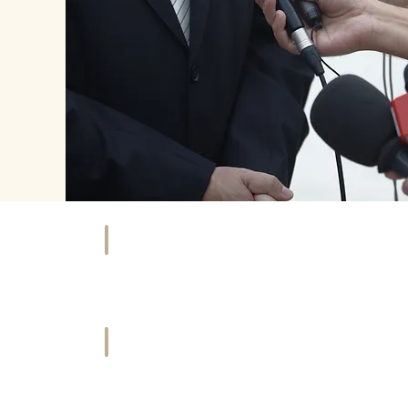
NKAUFEN
HOTEL
äfte
Übernachten
&
tleister
Urlaub
ORT
HISTORIE
ties
Geschichte