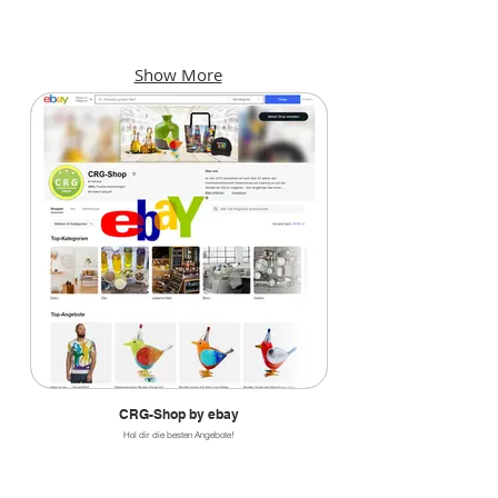
KINO
F & B
Kinoprogramme
Bars,
und
Cafés,
Show More
Locations
Restaurants
CRG-Shop by ebay
Hol dir die besten Angebote!