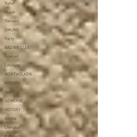
Natur
Musik
Tierwelt
Archiv
GMUND
Party
BAD WIESSEE
Freizeit
Lifestyle
WORTWOLKEN
KREUTH
Sport
GEWERBE
HISTORY
Kirche
Literatur
Kabarett