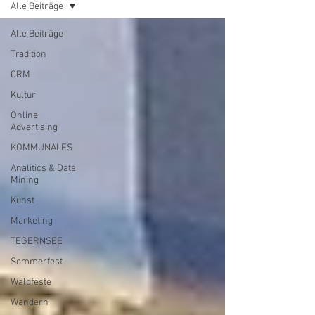
Alle Beiträge
Alle Beiträge
Tradition
CRM
Kultur
Online
Advertising
KOMMUNALES
Analitics & Data
Mining
Kunst
Marketing
TEGERNSEE
Sommerfest
Waldfeste
Wandern