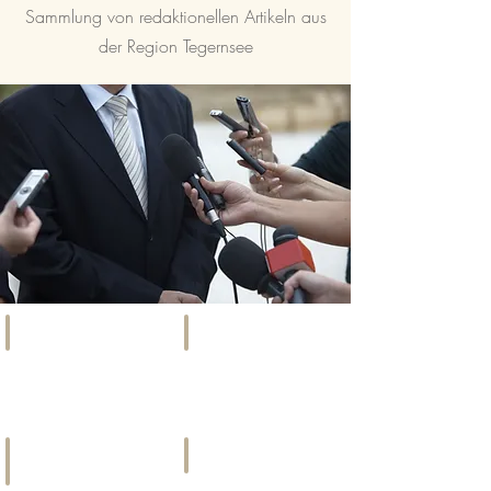
Sammlung von redaktionellen Artikeln aus
der Region Tegernsee
SOCIETY
EVENTS
Szene,
Kunst,
Promis
Kultur
&
&
Gesellschaft
mehr