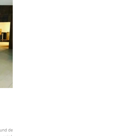
st
Marketing
TEGERNSEE
Sommerfest
tur
Musik
Tierwelt
GMUND
Party
Lifestyle
WORTWOLKEN
KREUTH
Sport
Kirche
Literatur
Kabarett
Hotel
EVENT
 und des