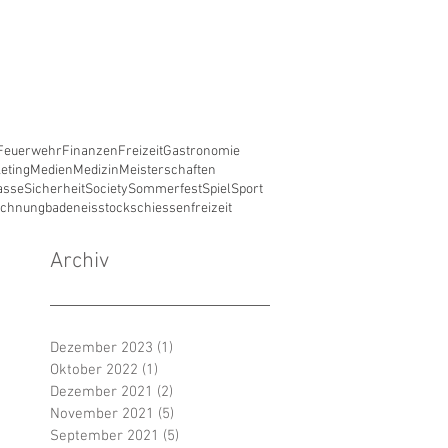
Feuerwehr
Finanzen
Freizeit
Gastronomie
eting
Medien
Medizin
Meisterschaften
asse
Sicherheit
Society
Sommerfest
Spiel
Sport
ichnung
baden
eisstockschiessen
freizeit
Archiv
Dezember 2023
(1)
1 Beitrag
Oktober 2022
(1)
1 Beitrag
Dezember 2021
(2)
2 Beiträge
November 2021
(5)
5 Beiträge
September 2021
(5)
5 Beiträge