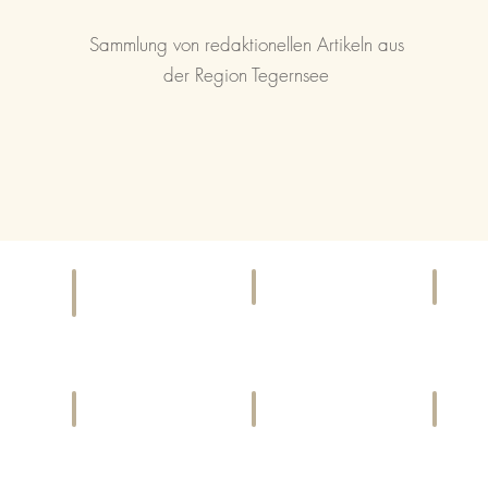
Sammlung von redaktionellen Artikeln aus
der Region Tegernsee
KINO
EI
F & B
Kinoprogramme
Gesch
Bars,
und
&
Cafés,
Locations
Diens
Restaurants
LIFESTYLE
CHARITY
SP
Harmonie
Gemeinwohl
Aktivi