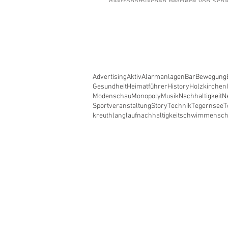
gastronomischen Betriebs von Scha
Doreen Dietel in Dürnbach (Gemei
am Tegernsee)
Advertising
Aktiv
Alarmanlagen
Bar
Bewegung
Gesundheit
Heimatführer
History
Holzkirchen
Modenschau
Monopoly
Musik
Nachhaltigkeit
N
Sportveranstaltung
Story
Technik
Tegernsee
T
kreuth
langlauf
nachhaltigkeit
schwimmen
sc