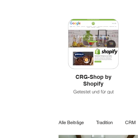
Bilder
&
&
leben
Videoclips
CRG-Shop by
Shopify
Getestet und für gut
befunden!
Alle Beiträge
Tradition
CRM