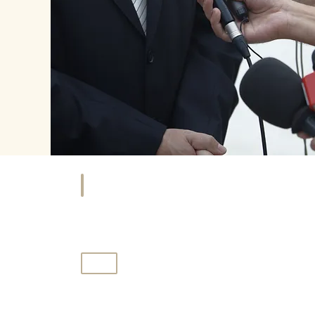
NKAUFEN
HOTEL
äfte
Übernachten
&
tleister
Urlaub
ORT
HISTORIE
ties
Geschichte