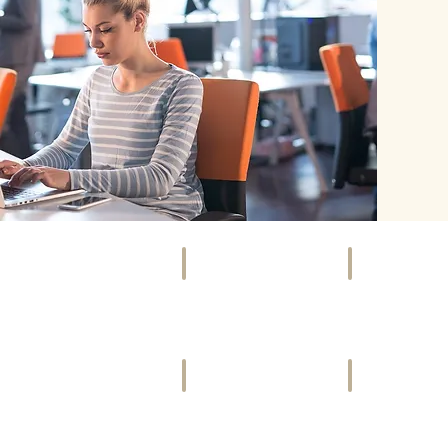
SOCIETY
EVENTS
Szene,
Kunst,
Promis
Kultur
&
&
Gesellschaft
mehr
VIDEOS
FREIZEIT
Bewegte
Ausspannen