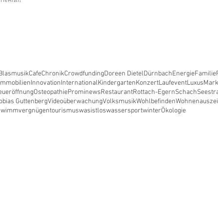
uspielerin
nde Gmund
Blasmusik
Cafe
Chronik
Crowdfunding
Doreen Dietel
Dürnbach
Energie
Familie
Immobilien
Innovation
International
Kindergarten
Konzert
Laufevent
Luxus
Mark
eueröffnung
Osteopathie
Prominews
Restaurant
Rottach-Egern
Schach
Seestr
obias Guttenberg
Videoüberwachung
Volksmusik
Wohlbefinden
Wohnen
ausze
hwimmvergnügen
tourismus
wasistlos
wassersport
winter
Ökologie