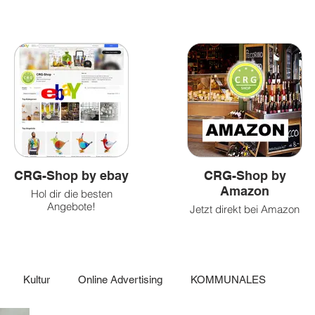
&
und
&
Health
Caritatvies
fun
CRG-Shop by ebay
CRG-Shop by
Amazon
Hol dir die besten
Angebote!
Jetzt direkt bei Amazon
einkaufen!
Kultur
Online Advertising
KOMMUNALES