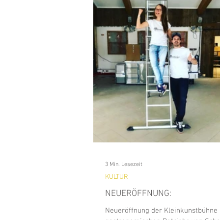
Analitics & Data Mining
Kun
Waldfeste
Wandern
Na
BAD WIESSEE
Freizeit
GEWERBE
HISTORY
3 Min. Lesezeit
KULTUR
NEUERÖFFNUNG:
Neueröffnung der Kleinkunstbühne