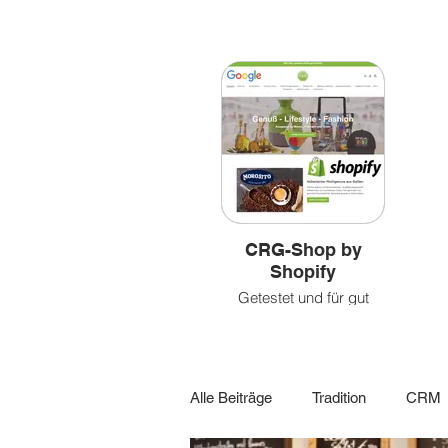
Bilder
&
&
leben
Videoclips
CRG-Shop by
Shopify
Getestet und für gut
befunden!
Alle Beiträge
Tradition
CRM