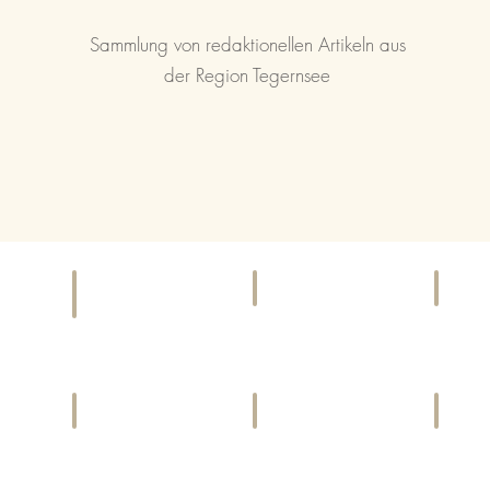
Sammlung von redaktionellen Artikeln aus
der Region Tegernsee
KINO
EI
F & B
Kinoprogramme
Gesch
Bars,
und
&
Cafés,
Locations
Diens
Restaurants
LIFESTYLE
CHARITY
SP
Harmonie
Gemeinwohl
Aktivi