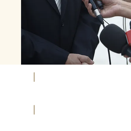
NKAUFEN
HOTEL
äfte
Übernachten
&
tleister
Urlaub
ORT
HISTORIE
ties
Geschichte