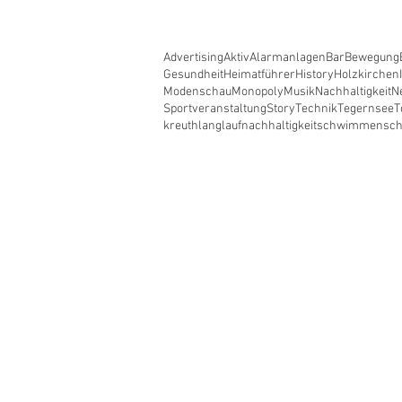
Advertising
Aktiv
Alarmanlagen
Bar
Bewegung
Gesundheit
Heimatführer
History
Holzkirchen
Modenschau
Monopoly
Musik
Nachhaltigkeit
N
Sportveranstaltung
Story
Technik
Tegernsee
T
kreuth
langlauf
nachhaltigkeit
schwimmen
sc