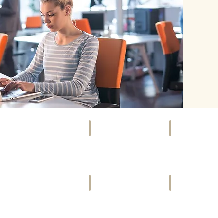
SOCIETY
EVENTS
Szene,
Kunst,
Promis
Kultur
&
&
Gesellschaft
mehr
VIDEOS
FREIZEIT
Bewegte
Ausspannen