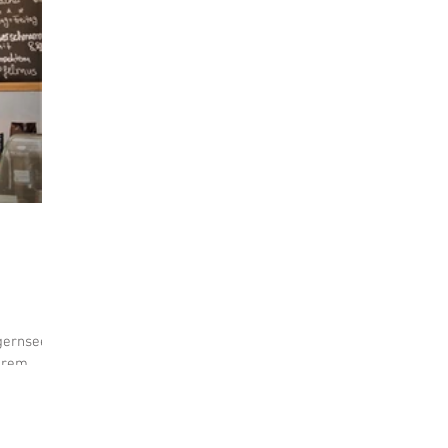
st
Marketing
TEGERNSEE
Sommerfest
tur
Musik
Tierwelt
GMUND
Party
Lifestyle
WORTWOLKEN
KREUTH
Sport
Kirche
Literatur
Kabarett
Hotel
EVENT
gernsee.
ihrem
etzplatz