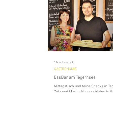
Analitics & Data Mining
Kun
Waldfeste
Wandern
Na
BAD WIESSEE
Freizeit
1 Min. Lesezeit
GEWERBE
HISTORY
GASTRONOMIE
EssBar am Tegernsee
Mittagstisch und feine Snacks in Te
Zoia und Marius Neagoe bieten in 
jungen, modernen Bistro am Steinm
gesunde und...