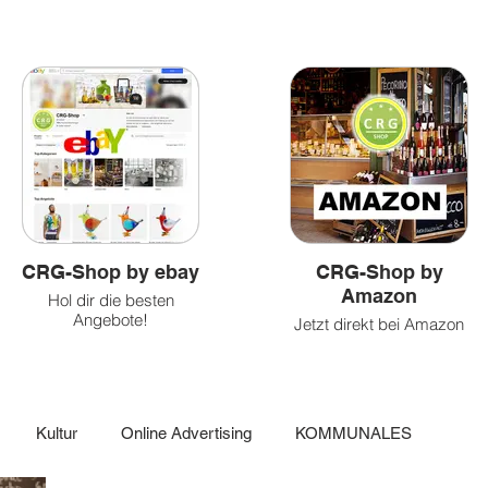
&
und
&
Health
Caritatvies
fun
CRG-Shop by ebay
CRG-Shop by
Amazon
Hol dir die besten
Angebote!
Jetzt direkt bei Amazon
einkaufen!
Kultur
Online Advertising
KOMMUNALES