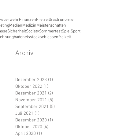
Feuerwehr
Finanzen
Freizeit
Gastronomie
eting
Medien
Medizin
Meisterschaften
asse
Sicherheit
Society
Sommerfest
Spiel
Sport
ichnung
baden
eisstockschiessen
freizeit
Archiv
Dezember 2023
(1)
1 Beitrag
Oktober 2022
(1)
1 Beitrag
Dezember 2021
(2)
2 Beiträge
November 2021
(5)
5 Beiträge
September 2021
(5)
5 Beiträge
Juli 2021
(1)
1 Beitrag
Dezember 2020
(1)
1 Beitrag
Oktober 2020
(4)
4 Beiträge
April 2020
(1)
1 Beitrag