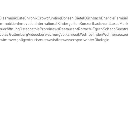
Blasmusik
Cafe
Chronik
Crowdfunding
Doreen Dietel
Dürnbach
Energie
Familie
Immobilien
Innovation
International
Kindergarten
Konzert
Laufevent
Luxus
Mark
eueröffnung
Osteopathie
Prominews
Restaurant
Rottach-Egern
Schach
Seestr
obias Guttenberg
Videoüberwachung
Volksmusik
Wohlbefinden
Wohnen
ausze
hwimmvergnügen
tourismus
wasistlos
wassersport
winter
Ökologie