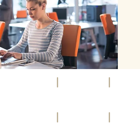
SOCIETY
EVENTS
Szene,
Kunst,
Promis
Kultur
&
&
Gesellschaft
mehr
VIDEOS
FREIZEIT
Bewegte
Ausspannen