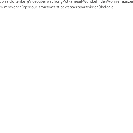
obias Guttenberg
Videoüberwachung
Volksmusik
Wohlbefinden
Wohnen
ausze
hwimmvergnügen
tourismus
wasistlos
wassersport
winter
Ökologie