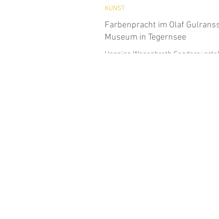
KUNST
Farbenpracht im Olaf Gulrans
Museum in Tegernsee
Henning Wagenbreth Sonderausste
25. September 2016 bis 29. Januar
Henning Wagenbreth, geboren 1962
Eberswalde, arbeitet...