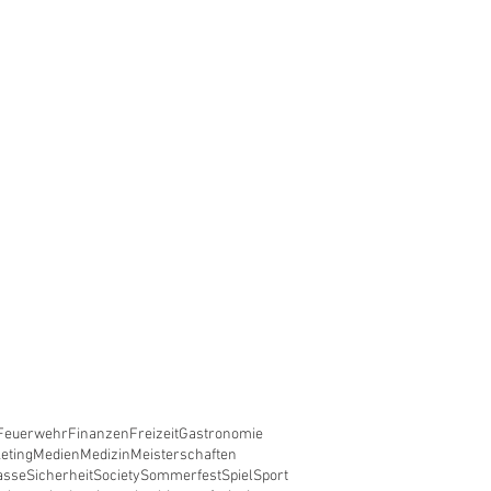
Feuerwehr
Finanzen
Freizeit
Gastronomie
eting
Medien
Medizin
Meisterschaften
asse
Sicherheit
Society
Sommerfest
Spiel
Sport