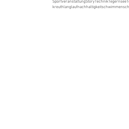
Sportveranstaltung
Story
Technik
Tegernsee
T
kreuth
langlauf
nachhaltigkeit
schwimmen
sc