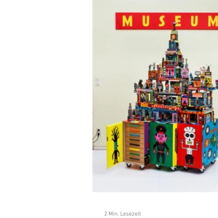
Analitics & Data Mining
Kun
Waldfeste
Wandern
Na
BAD WIESSEE
Freizeit
GEWERBE
HISTORY
2 Min. Lesezeit