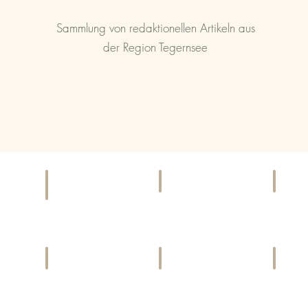
Sammlung von redaktionellen Artikeln aus
der Region Tegernsee
KINO
EI
F & B
Kinoprogramme
Gesch
Bars,
und
&
Cafés,
Locations
Diens
Restaurants
LIFESTYLE
CHARITY
SP
Harmonie
Gemeinwohl
Aktivi