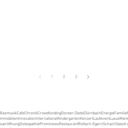
1
2
3
Blasmusik
Cafe
Chronik
Crowdfunding
Doreen Dietel
Dürnbach
Energie
Familie
Immobilien
Innovation
International
Kindergarten
Konzert
Laufevent
Luxus
Mark
eueröffnung
Osteopathie
Prominews
Restaurant
Rottach-Egern
Schach
Seestr