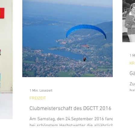
st
Marketing
TEGERNSEE
Sommerfest
tur
Musik
Tierwelt
GMUND
Party
1 M
Lifestyle
WORTWOLKEN
KREUTH
Sport
KR
Gä
Kirche
Literatur
Kabarett
Hotel
EVENT
Zu
ha
1 Min. Lesezeit
Gm
FREIZEIT
ein
Clubmeisterschaft des DGCTT 2016
Am Samstag, den 24.September 2016 fand
bei schönstem Herbstwetter die alljährliche
Clubmeisterschaft des Drachen-und...