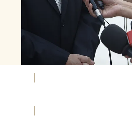
NKAUFEN
HOTEL
äfte
Übernachten
&
tleister
Urlaub
ORT
HISTORIE
ties
Geschichte