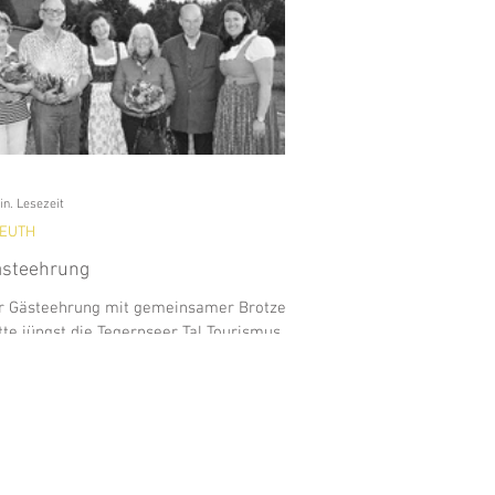
in. Lesezeit
EUTH
steehrung
r Gästeehrung mit gemeinsamer Brotzeit
tte jüngst die Tegernseer Tal Tourismus
bH treue Urlauber in die Naturkäserei
geladen....