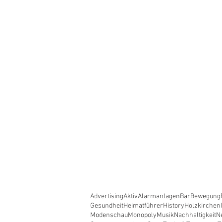
Advertising
Aktiv
Alarmanlagen
Bar
Bewegung
Gesundheit
Heimatführer
History
Holzkirchen
Modenschau
Monopoly
Musik
Nachhaltigkeit
N