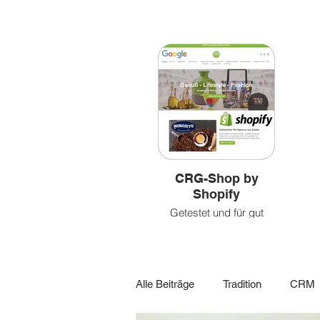
Bilder
&
&
leben
Videoclips
CRG-Shop by
Shopify
Getestet und für gut
befunden!
Alle Beiträge
Tradition
CRM