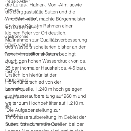
Freizeit-Aktiv
die Lukas-, Hafner-, Moni-Alm, sowie 
Genuss
die Berggaststätte Sutten und die 
Wildbachhütte", machte Bürgermeister 
ältere Wortwolken
Christian Köck im Rahmen einer 
ROTTACH-EGERN
kleinen Feier vor Ort deutlich. 
Gastronomie
Maßnahmen zur Qualitätsverbesserung 
GEMEINWOHL
des Wassers scheiterten bisher an den 
hohen Investitionskosten, bedingt 
Gemeinderatssitzung Gmund
durch den hohen Wasserdruck von ca. 
Handwerk
25 bar (normaler Haushalt ca. 4-5 bar). 
Fashion
Ursächlich hierfür ist der 
TOURISMUS
Höhenunterschied von der 
Lahnerquelle, 1.240 m hoch gelegen, 
Innovation
zur Wasseraufbereitung auf 960 m und 
Technik
weiter zum Hochbehälter auf 1.210 m. 
BIO
"Die Aufgabenstellung zur 
Haushalt
Trinkwasseraufbereitung im Gebiet der 
Sutten, das durch die Quellen bei der 
Int. bay. Schachmeisterschaft
Lahner Alm gespeist wird, stellte sich 