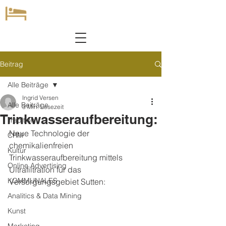
Beitrag
Alle Beiträge
Ingrid Versen
Alle Beiträge
3 Min. Lesezeit
Trinkwasseraufbereitung:
Tradition
Neue Technologie der 
CRM
chemikalienfreien 
Kultur
Trinkwasseraufbereitung mittels 
Online Advertising
Ultrafiltration für das 
KOMMUNALES
Versorgungsgebiet Sutten:
Analitics & Data Mining
Kunst