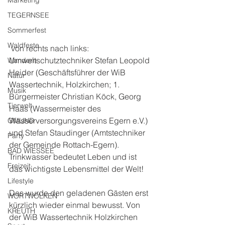
Marketing
TEGERNSEE
Sommerfest
Waldfeste
 von rechts nach links: 
Umweltschutztechniker Stefan Leopold 
Wandern
Heider (Geschäftsführer der WiB 
Natur
Wassertechnik, Holzkirchen; 1. 
Musik
Bürgermeister Christian Köck, Georg 
Tierwelt
Haas (Wassermeister des 
Wasserversorgungsvereins Egern e.V.) 
GMUND
und Stefan Staudinger (Amtstechniker 
Party
der Gemeinde Rottach-Egern). 
BAD WIESSEE
Trinkwasser bedeutet Leben und ist 
Freizeit
das wichtigste Lebensmittel der Welt!
Lifestyle
Das wurde den geladenen Gästen erst 
WORTWOLKEN
kürzlich wieder einmal bewusst. Von 
KREUTH
der WiB Wassertechnik Holzkirchen 