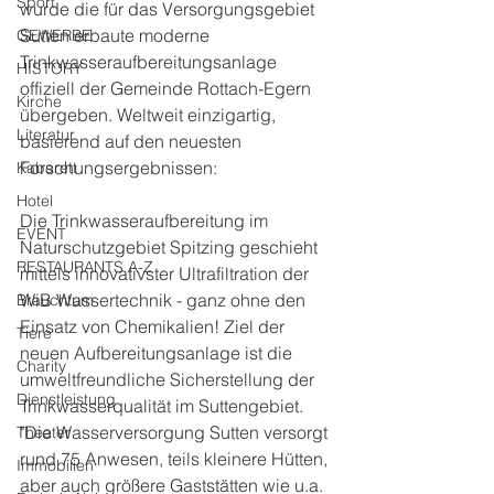
Sport
wurde die für das Versorgungsgebiet 
Sutten erbaute moderne 
GEWERBE
Trinkwasseraufbereitungsanlage 
HISTORY
offiziell der Gemeinde Rottach-Egern 
Kirche
übergeben. Weltweit einzigartig, 
Literatur
basierend auf den neuesten 
Forschungsergebnissen:
Kabarett
Hotel
Die Trinkwasseraufbereitung im 
EVENT
Naturschutzgebiet Spitzing geschieht 
RESTAURANTS A-Z
mittels innovativster Ultrafiltration der 
WiB Wassertechnik - ganz ohne den 
Brauchtum
Einsatz von Chemikalien! Ziel der 
Tiere
neuen Aufbereitungsanlage ist die 
Charity
umweltfreundliche Sicherstellung der 
Dienstleistung
Trinkwasserqualität im Suttengebiet. 
"Die Wasserversorgung Sutten versorgt 
Theater
rund 75 Anwesen, teils kleinere Hütten, 
Immobilien
aber auch größere Gaststätten wie u.a. 