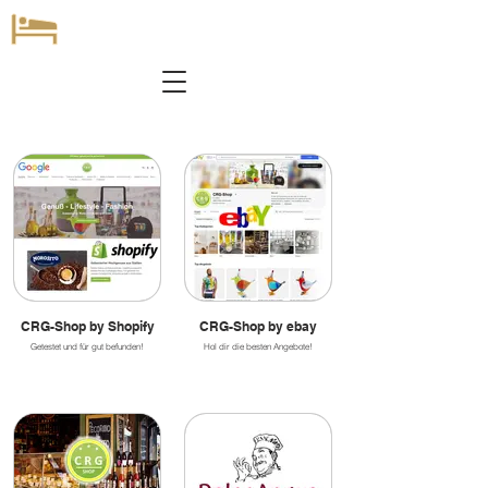
CRG-Shop by Shopify
CRG-Shop by ebay
Getestet und für gut befunden!
Hol dir die besten Angebote!