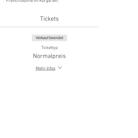
Freilichtbühne im Kurgarten.
Tickets
Verkauf beendet
Tickettyp
Normalpreis
Mehr Infos
Preis
26,40 €
Verkauf beendet
Tickettyp
Schwerbehindert