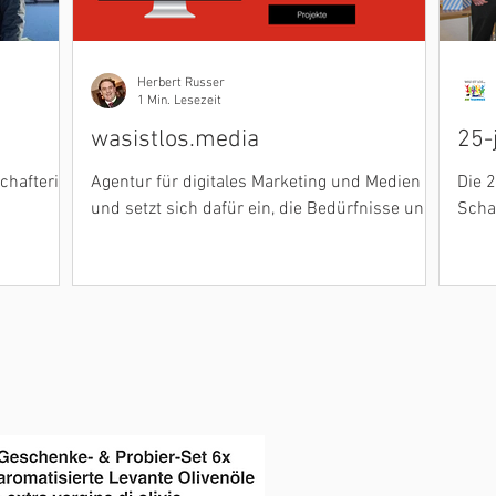
Herbert Russer
1 Min. Lesezeit
wasistlos.media
25-
chafterin
Agentur für digitales Marketing und Medien
Die 2
und setzt sich dafür ein, die Bedürfnisse und
Scha
Anforderungen für Unternehmen zu erfüllen.
am S
erfol