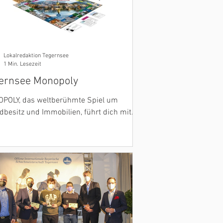
Lokalredaktion Tegernsee
1 Min. Lesezeit
ernsee Monopoly
POLY, das weltberühmte Spiel um
dbesitz und Immobilien, führt dich mit
er exklusiven Edition zum
erschönen Tegernsee.