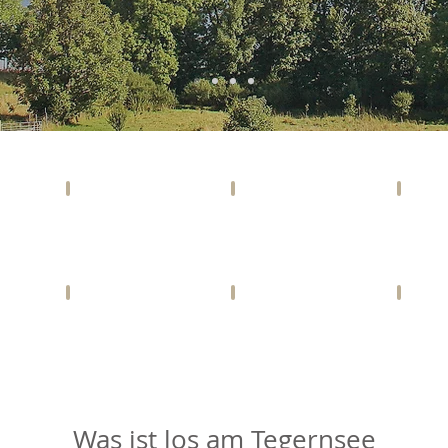
F & B
IMMO-TIPP
EINK
Bars,
INFOMERCIAL
Geschä
Cafés,
IMMOBILIEN
&
Restaurants
Dienstl
LIFESTYLE
CHARITY
SPO
Harmonie
Gemeinwohl
Aktiviti
&
und
&
Health
Caritatvies
fun
Was ist los am Tegernsee