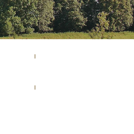
AUFEN
HOTEL
fte
Übernachten
&
eister
Urlaub
RT
HISTORIE
es
Geschichte
und
Hintergründe