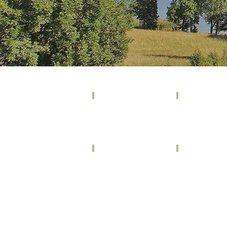
SOCIETY
EVENTS
Szene,
Kunst,
Promis
Kultur
&
&
Gesellschaft
mehr
VIDEOS
FREIZEIT
Bewegte
Ausspannen
Bilder
&
&
leben
Videoclips