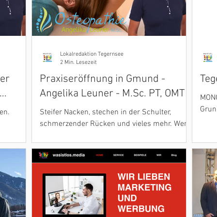
Lokalredaktion Tegernsee
2 Min. Lesezeit
ner
Praxiseröffnung in Gmund -
Teg
Angelika Leuner - M.Sc. PT, OMT
MONO
h
Grun
en.
Steifer Nacken, stechen in der Schulter,
dies
schmerzender Rücken und vieles mehr. Wer
wund
kennt das Zwicken und Ziehen nicht, wenn
Frau oder Mann...