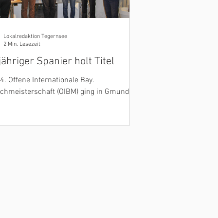
Lokalredaktion Tegernsee
2 Min. Lesezeit
jähriger Spanier holt Titel
4. Offene Internationale Bay.
chmeisterschaft (OIBM) ging in Gmund
onntag dank strengem Hygienekonzept
greich zu Ende.