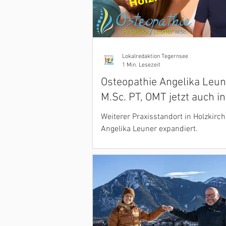
Lokalredaktion Tegernsee
1 Min. Lesezeit
Osteopathie Angelika Leu
M.Sc. PT, OMT jetzt auch in
Holzkirchen und Dürnbac
Weiterer Praxisstandort in Holzkirch
Angelika Leuner expandiert.