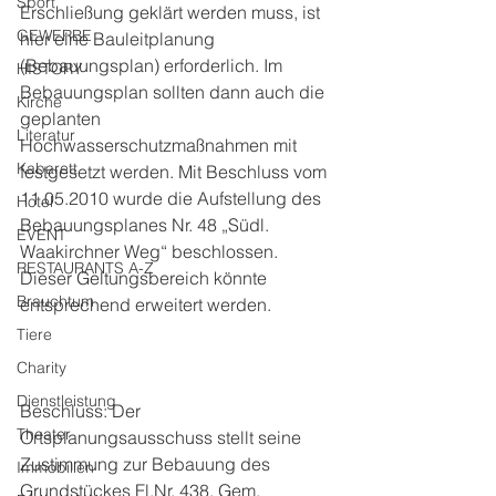
Sport
Erschließung geklärt werden muss, ist 
GEWERBE
hier eine Bauleitplanung 
(Bebauungsplan) erforderlich. Im 
HISTORY
Bebauungsplan sollten dann auch die 
Kirche
geplanten 
Literatur
Hochwasserschutzmaßnahmen mit 
Kabarett
festgesetzt werden. Mit Beschluss vom 
11.05.2010 wurde die Aufstellung des 
Hotel
Bebauungsplanes Nr. 48 „Südl. 
EVENT
Waakirchner Weg“ beschlossen. 
RESTAURANTS A-Z
Dieser Geltungsbereich könnte 
Brauchtum
entsprechend erweitert werden.
Tiere
Charity
Dienstleistung
Beschluss: Der 
Theater
Ortsplanungsausschuss stellt seine 
Zustimmung zur Bebauung des 
Immobilien
Grundstückes Fl.Nr. 438, Gem. 