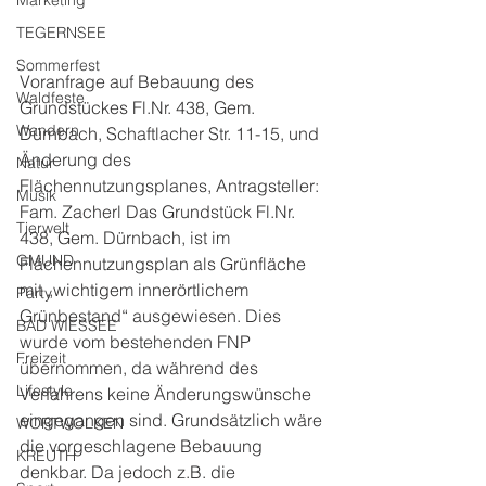
Marketing
TEGERNSEE
Sommerfest
Voranfrage auf Bebauung des 
Waldfeste
Grundstückes Fl.Nr. 438, Gem. 
Wandern
Dürnbach, Schaftlacher Str. 11-15, und 
Änderung des 
Natur
Flächennutzungsplanes, Antragsteller: 
Musik
Fam. Zacherl Das Grundstück Fl.Nr. 
Tierwelt
438, Gem. Dürnbach, ist im 
GMUND
Flächennutzungsplan als Grünfläche 
mit „wichtigem innerörtlichem 
Party
Grünbestand“ ausgewiesen. Dies 
BAD WIESSEE
wurde vom bestehenden FNP 
Freizeit
übernommen, da während des 
Lifestyle
Verfahrens keine Änderungswünsche 
eingegangen sind. Grundsätzlich wäre 
WORTWOLKEN
die vorgeschlagene Bebauung 
KREUTH
denkbar. Da jedoch z.B. die 