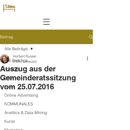
Beitrag
Alle Beiträge
Herbert Russer
Alle Beiträge
3 Min. Lesezeit
Auszug aus der
Tradition
Gemeinderatssitzung
CRM
vom 25.07.2016
Kultur
Online Advertising
KOMMUNALES
Analitics & Data Mining
Kunst