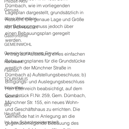
Freizeit-Aktiv
Dürnbach, wie im vorliegenden 
Genuss
Lageplan dargestellt, grundsätzlich in 
ältere Wortwolken
Aussicht. Die genaue Lage und Größe 
der Bebauung muss jedoch über 
ROTTACH-EGERN
einen Bebauungsplan geregelt 
Gastronomie
werden.
GEMEINWOHL
Gemeinderatssitzung Gmund
Antrag auf Aufstellung eines einfachen 
Bebauungsplanes für die Grundstücke 
Handwerk
westlich der Münchner Straße in 
Fashion
Dürnbach a) Aufstellungsbeschluss; b) 
TOURISMUS
Billigungs- und Auslegungsbeschluss 
Innovation
Herr Ettenreich beabsichtigt, auf dem 
Grundstück Fl.Nr. 259, Gem. Dürnbach, 
Technik
Münchner Str. 155, ein neues Wohn- 
BIO
und Geschäftshaus zu errichten. Die 
Haushalt
Gemeinde hat in Anlegung an die 
Int. bay. Schachmeisterschaft
gegenüberliegende Bebauung des 