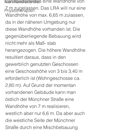
Landbaderfeldes eine Wandhöhe von 
Merchandiseartikel
7 m zugelassen. Das LRA will nur eine 
Physiotherapien
Wandhöhe von max. 6,65 m zulassen, 
da in der näheren Umgebung nur 
diese Wandhöhe vorhanden ist. Die 
gegenüberliegende Bebauung wird 
nicht mehr als Maß- stab 
herangezogen. Die höhere Wandhöhe 
resultiert daraus, dass in den 
gewerblich genutzten Geschossen 
eine Geschosshöhe von 3 bis 3,40 m 
erforderlich ist (Wohngeschosse ca. 
2,80 m). Auf Grund der momentan 
vorhandenen Gebäude kann man 
östlich der Münchner Straße eine 
Wandhöhe von 7 m realisieren, 
westlich aber nur 6,6 m. Da aber auch 
die westliche Seite der Münchner 
Straße durch eine Mischbebauung 