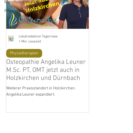
Merchandiseartikel
Physiotherapien
Lokalredaktion Tegernsee
1 Min. Lesezeit
Physiotherapien
Lifestyle
Osteopathie Angelika Leuner
Praxiseröffnun
M.Sc. PT, OMT jetzt auch in
Angelika Leuner
Holzkirchen und Dürnbach
OMT
Weiterer Praxisstandort in Holzkirchen.
Steifer Nacken, stechen i
Angelika Leuner expandiert.
schmerzender Rücken un
kennt das Zwicken und Z
Frau oder Mann...
Aktuelle Einträge