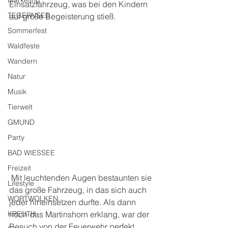
Marketing
Einsatzfahrzeug, was bei den Kindern 
TEGERNSEE
auf große Begeisterung stieß.
Sommerfest
Waldfeste
Wandern
Natur
Musik
Tierwelt
GMUND
Party
BAD WIESSEE
Freizeit
 Mit leuchtenden Augen bestaunten sie 
Lifestyle
das große Fahrzeug, in das sich auch 
WORTWOLKEN
jeder hineinsetzen durfte. Als dann 
KREUTH
noch das Martinshorn erklang, war der 
Besuch von der Feuerwehr perfekt. 