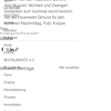
Sport
Alle Wuzzerl, Wichterl und Zwergerl 
GEWERBE
bedanken sich nochmal recht herzlich 
HISTORY
bei der Feuerwehr Gmund für den 
Kirche
schönen Nachmittag. Foto: Krippe
Tags:
Literatur
Kindergarten
Feuerwehr
Kabarett
GMUND
Hotel
EVENT
RESTAURANTS A-Z
Brauchtum
Alle ansehen
Aktuelle Beiträge
Tiere
Charity
Dienstleistung
Theater
Immobilien