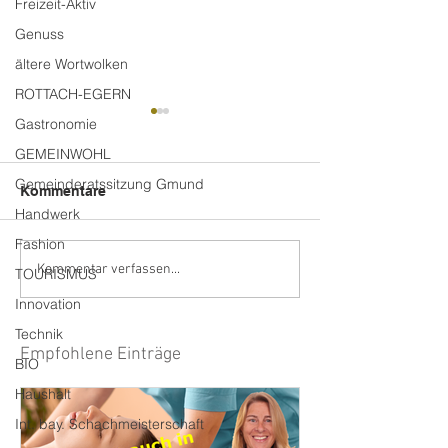
Freizeit-Aktiv
Genuss
ältere Wortwolken
ROTTACH-EGERN
Gastronomie
GEMEINWOHL
Gemeinderatssitzung Gmund
Kommentare
Handwerk
wasistlos.media
Fashion
25-jähriger Span
Kommentar verfassen...
TOURISMUS
Titel
Innovation
Technik
Empfohlene Einträge
BIO
Haushalt
Int. bay. Schachmeisterschaft