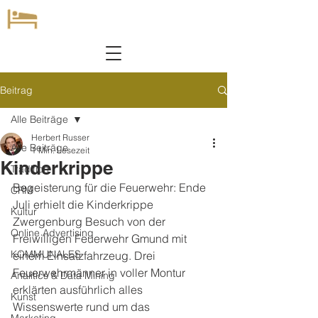
Beitrag
Alle Beiträge
Herbert Russer
Alle Beiträge
1 Min. Lesezeit
Kinderkrippe
Tradition
Begeisterung für die Feuerwehr: Ende 
CRM
Juli erhielt die Kinderkrippe 
Kultur
Zwergenburg Besuch von der 
Online Advertising
Freiwilligen Feuerwehr Gmund mit 
KOMMUNALES
einem Einsatzfahrzeug. Drei 
Feuerwehrmänner in voller Montur 
Analitics & Data Mining
erklärten ausführlich alles 
Kunst
Wissenswerte rund um das 