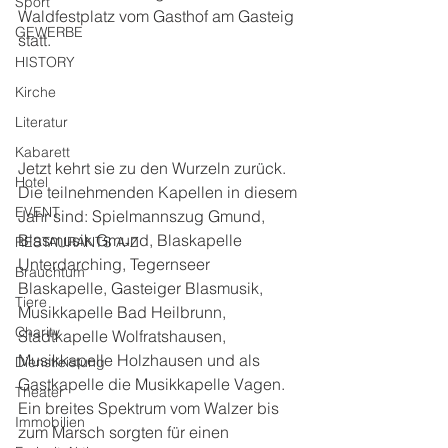
Sport
Waldfestplatz vom Gasthof am Gasteig 
GEWERBE
statt.
HISTORY
Kirche
Literatur
Kabarett
Jetzt kehrt sie zu den Wurzeln zurück. 
Hotel
Die teilnehmenden Kapellen in diesem 
EVENT
Jahr sind: Spielmannszug Gmund, 
Blasmusik Gmund, Blaskapelle 
RESTAURANTS A-Z
Unterdarching, Tegernseer 
Brauchtum
Blaskapelle, Gasteiger Blasmusik, 
Tiere
Musikkapelle Bad Heilbrunn, 
Charity
Stadtkapelle Wolfratshausen, 
Musikkapelle Holzhausen und als 
Dienstleistung
Gastkapelle die Musikkapelle Vagen. 
Theater
Ein breites Spektrum vom Walzer bis 
Immobilien
zum Marsch sorgten für einen 