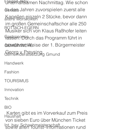
Freizeit-Aktiv
unterhaltsamen Nachmittag. Wie schon 
in den Jahren zuvorspielen zuerst alle 
Genuss
Kapellen einzeln 2 Stücke, bevor dann 
ältere Wortwolken
im großen Gemeinschaftschor alle 250 
ROTTACH-EGERN
Musiker sich von Klaus Raßhofer leiten 
Gastronomie
lassen. Durch das Programm führt in 
bewährter Weise der 1. Bürgermeister 
GEMEINWOHL
Georg v. Preysing.
Gemeinderatssitzung Gmund
Handwerk
Fashion
TOURISMUS
Innovation
Technik
BIO
 Karten gibt es im Vorverkauf zum Preis 
Haushalt
von sieben Euro über München Ticket 
Int. bay. Schachmeisterschaft
sowie allen Tourist–Informationen rund 