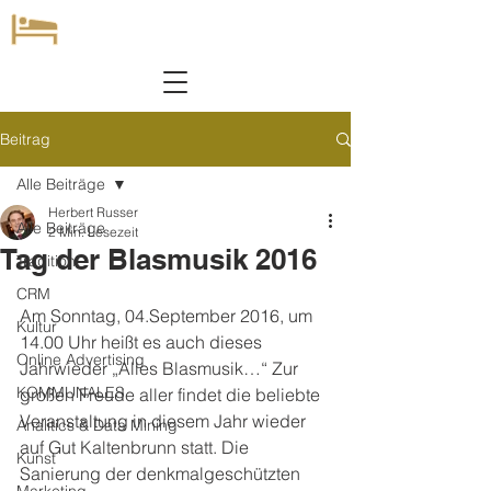
Beitrag
Alle Beiträge
Herbert Russer
Alle Beiträge
2 Min. Lesezeit
Tag der Blasmusik 2016
Tradition
CRM
Am Sonntag, 04.September 2016, um 
Kultur
14.00 Uhr heißt es auch dieses 
Online Advertising
Jahrwieder „Alles Blasmusik…“ Zur 
KOMMUNALES
großen Freude aller findet die beliebte 
Veranstaltung in diesem Jahr wieder 
Analitics & Data Mining
auf Gut Kaltenbrunn statt. Die 
Kunst
Sanierung der denkmalgeschützten 