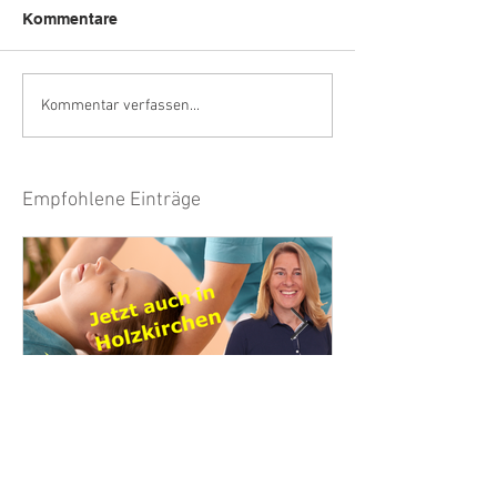
Kommentare
wasistlos.media
25-jähriger Span
Kommentar verfassen...
Titel
Empfohlene Einträge
Lokalredaktion Tegernsee
1 Min. Lesezeit