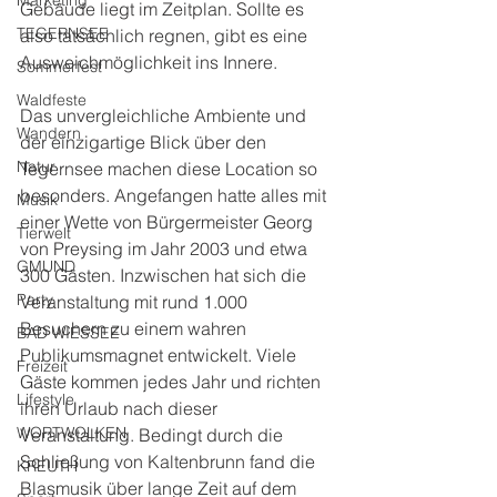
Marketing
Gebäude liegt im Zeitplan. Sollte es 
TEGERNSEE
also tatsächlich regnen, gibt es eine 
Ausweichmöglichkeit ins Innere.
Sommerfest
Waldfeste
Das unvergleichliche Ambiente und 
Wandern
der einzigartige Blick über den 
Natur
Tegernsee machen diese Location so 
besonders. Angefangen hatte alles mit 
Musik
einer Wette von Bürgermeister Georg 
Tierwelt
von Preysing im Jahr 2003 und etwa 
GMUND
300 Gästen. Inzwischen hat sich die 
Party
Veranstaltung mit rund 1.000 
Besuchern zu einem wahren 
BAD WIESSEE
Publikumsmagnet entwickelt. Viele 
Freizeit
Gäste kommen jedes Jahr und richten 
Lifestyle
ihren Urlaub nach dieser 
WORTWOLKEN
Veranstaltung. Bedingt durch die 
Schließung von Kaltenbrunn fand die 
KREUTH
Blasmusik über lange Zeit auf dem 