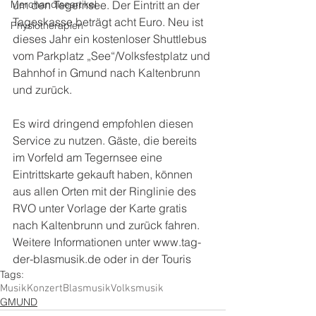
Merchandiseartikel
um den Tegernsee. Der Eintritt an der 
Tageskasse beträgt acht Euro. Neu ist 
Physiotherapien
dieses Jahr ein kostenloser Shuttlebus 
vom Parkplatz „See“/Volksfestplatz und 
Bahnhof in Gmund nach Kaltenbrunn 
und zurück.
Es wird dringend empfohlen diesen 
Service zu nutzen. Gäste, die bereits 
im Vorfeld am Tegernsee eine 
Eintrittskarte gekauft haben, können 
aus allen Orten mit der Ringlinie des 
RVO unter Vorlage der Karte gratis 
nach Kaltenbrunn und zurück fahren. 
Weitere Informationen unter www.tag-
der-blasmusik.de oder in der Touris
Tags:
Musik
Konzert
Blasmusik
Volksmusik
GMUND