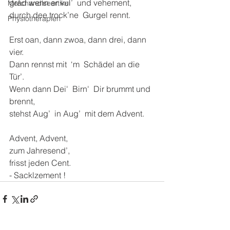
gråd wenn er vui’  und vehement,
Merchandiseartikel
durch dee trock’ne  Gurgel rennt.
Physiotherapien
Erst oan, dann zwoa, dann drei, dann 
vier.
Dann rennst mit  ‘m  Schädel an die 
Tür’.
Wenn dann Dei'  Birn'  Dir brummt und 
brennt,
stehst Aug’  in Aug’  mit dem Advent.
Advent, Advent,
zum Jahresend’,
frisst jeden Cent.
- Sacklzement !