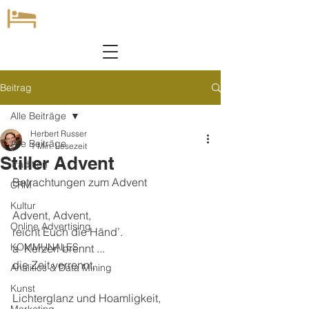
Beitrag
Alle Beiträge
Herbert Russer
Alle Beiträge
1 Min. Lesezeit
Stiller Advent
Tradition
Betrachtungen zum Advent
CRM
Kultur
Advent, Advent,
Online Advertising
reicht Euch die Händ’.
KOMMUNALES
a  Kerzerl brennt ...
die Zeit verrennt,
Analitics & Data Mining
Kunst
Lichterglanz und Hoamligkeit,