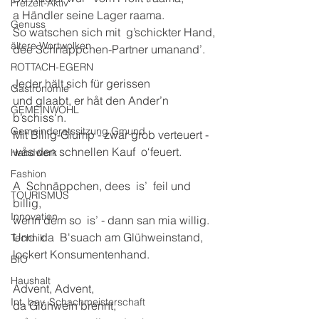
Freizeit-Aktiv
a Händler seine Lager raama.
Genuss
So watschen sich mit  g’schickter Hand,
ältere Wortwolken
dee Schnäppchen-Partner umanand’.
ROTTACH-EGERN
Jeder hält sich für gerissen
Gastronomie
und glaabt, er håt den Ander’n  
GEMEINWOHL
b’schiss'n.
Gemeinderatssitzung Gmund
Mit Billig-Glump - zwar grob verteuert -
wås den schnellen Kauf  o‘feuert.
Handwerk
Fashion
A  Schnäppchen, dees  is’  feil und 
TOURISMUS
billig,
Innovation
wenn dem so  is’ - dann san mia willig.
Und  da  B'suach am Glühweinstand,
Technik
lockert Konsumentenhand.
BIO
Haushalt
Advent, Advent,
Int. bay. Schachmeisterschaft
da Glühwein brennt,