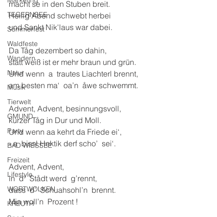
Marketing
macht se in den Stuben breit.
TEGERNSEE
Heilig Abend schwebt herbei
und Sankt Nik'laus war dabei.
Sommerfest
Waldfeste
Da Tåg dezembert so dahin,
Wandern
statt weiß ist er mehr braun und grün.
Natur
Und wenn  a  trautes Liachterl brennt,
am besten ma‘  oa’n  åwe schwemmt.
Musik
Tierwelt
Advent, Advent, besinnungsvoll,
GMUND
kurzer Tåg in Dur und Moll.
Party
Und wenn aa kehrt da Friede ei‘,
- a  bissl Hektik derf scho’  sei‘.
BAD WIESSEE
Freizeit
Advent, Advent,
Lifestyle
in  d’  Stådt werd  g’rennt,
WORTWOLKEN
dass  d’  Schuahsohl’n  brennt.
Mia woll’n  Prozent !
KREUTH