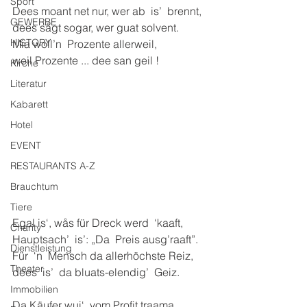
Sport
Dees moant net nur, wer ab  is’  brennt,
GEWERBE
dees sågt sogar, wer guat solvent.
HISTORY
Mia woll’n  Prozente allerweil,
weil Prozente ... dee san geil !
Kirche
Literatur
Kabarett
Hotel
EVENT
RESTAURANTS A-Z
Brauchtum
Tiere
Egal is‘, wås für Dreck werd  ‘kaaft,
Charity
Hauptsach’  is’: „Da  Preis ausg’raaft”.
Dienstleistung
Für  ‘n  Mensch da allerhöchste Reiz,
Theater
dees  is’  da bluats-elendig’  Geiz.
Immobilien
Da Käufer wui‘  vom Profit traama,