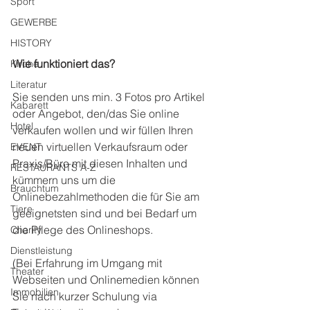
Sport
GEWERBE
HISTORY
Wie funktioniert das?
Kirche
Literatur
Sie senden uns min. 3 Fotos pro Artikel 
Kabarett
oder Angebot, den/das Sie online 
Hotel
verkaufen wollen und wir füllen Ihren 
neuen virtuellen Verkaufsraum oder 
EVENT
Praxis/Büro mit diesen Inhalten und 
RESTAURANTS A-Z
kümmern uns um die 
Brauchtum
Onlinebezahlmethoden die für Sie am 
Tiere
geeignetsten sind und bei Bedarf um 
die Pflege des Onlineshops.
Charity
Dienstleistung
(Bei Erfahrung im Umgang mit 
Theater
Webseiten und Onlinemedien können 
Immobilien
Sie nach kurzer Schulung via 