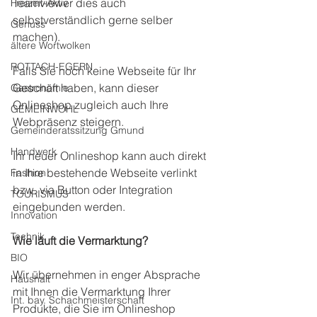
Teamviewer dies auch 
Freizeit-Aktiv
selbstverständlich gerne selber 
Genuss
machen).
ältere Wortwolken
ROTTACH-EGERN
Falls Sie noch keine Webseite für Ihr 
Geschäft haben, kann dieser 
Gastronomie
Onlineshop zugleich auch Ihre 
GEMEINWOHL
Webpräsenz steigern.
Gemeinderatssitzung Gmund
Handwerk
Ihr neuer Onlineshop kann auch direkt 
in Ihre bestehende Webseite verlinkt 
Fashion
bzw. via Button oder Integration 
TOURISMUS
eingebunden werden.
Innovation
Technik
Wie läuft die Vermarktung?
BIO
Wir übernehmen in enger Absprache 
Haushalt
mit Ihnen die Vermarktung Ihrer 
Int. bay. Schachmeisterschaft
Produkte, die Sie im Onlineshop 