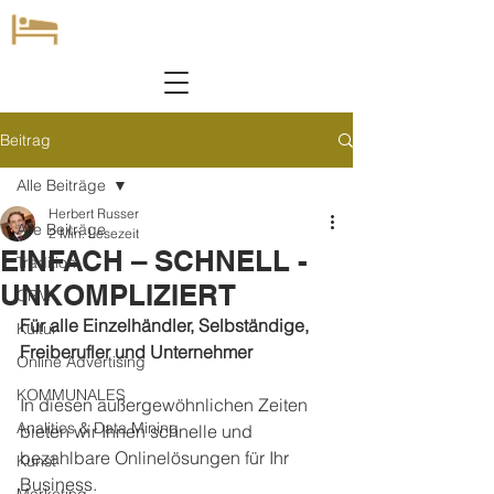
Beitrag
Alle Beiträge
Herbert Russer
Alle Beiträge
2 Min. Lesezeit
EINFACH – SCHNELL -
Tradition
UNKOMPLIZIERT
CRM
Für alle Einzelhändler, Selbständige, 
Kultur
Freiberufler und Unternehmer
Online Advertising
KOMMUNALES
In diesen außergewöhnlichen Zeiten 
Analitics & Data Mining
bieten wir Ihnen schnelle und 
bezahlbare Onlinelösungen für Ihr 
Kunst
Business.