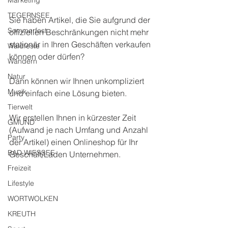
Marketing
TEGERNSEE
Sie haben Artikel, die Sie aufgrund der 
Sommerfest
offiziellen Beschränkungen nicht mehr 
stationär in Ihren Geschäften verkaufen 
Waldfeste
können oder dürfen?
Wandern
Natur
Dann können wir Ihnen unkompliziert 
Musik
und einfach eine Lösung bieten.
Tierwelt
Wir erstellen Ihnen in kürzester Zeit 
GMUND
(Aufwand je nach Umfang und Anzahl 
Party
der Artikel) einen Onlineshop für Ihr 
BAD WIESSEE
Geschäft/Laden Unternehmen.
Freizeit
Lifestyle
WORTWOLKEN
KREUTH