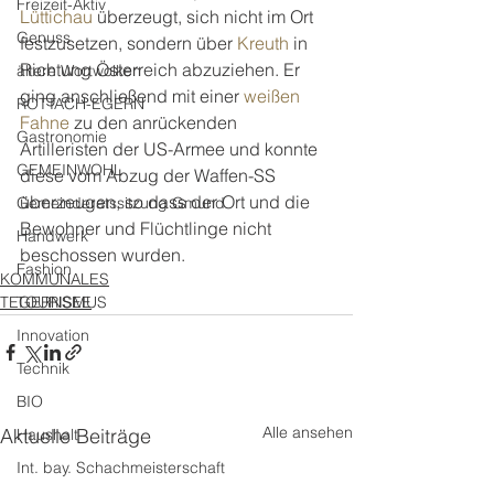
Freizeit-Aktiv
Lüttichau
 überzeugt, sich nicht im Ort 
Genuss
festzusetzen, sondern über 
Kreuth
 in 
Richtung Österreich abzuziehen. Er 
ältere Wortwolken
ging anschließend mit einer 
weißen 
ROTTACH-EGERN
Fahne
 zu den anrückenden 
Gastronomie
Artilleristen der US-Armee und konnte 
GEMEINWOHL
diese vom Abzug der Waffen-SS 
überzeugen, so dass der Ort und die 
Gemeinderatssitzung Gmund
Bewohner und Flüchtlinge nicht 
Handwerk
beschossen wurden.
Fashion
KOMMUNALES
TOURISMUS
TEGERNSEE
Innovation
Technik
BIO
Alle ansehen
Aktuelle Beiträge
Haushalt
Int. bay. Schachmeisterschaft