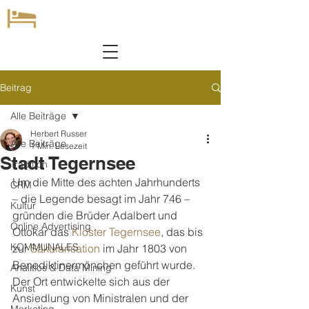
Beitrag
Alle Beiträge
Herbert Russer
Alle Beiträge
1 Min. Lesezeit
Stadt Tegernsee
Tradition
Um die Mitte des achten Jahrhunderts 
CRM
– die Legende besagt im Jahr 746 – 
Kultur
gründen die Brüder Adalbert und 
Online Advertising
Ottokar das 
Kloster Tegernsee
, das bis 
KOMMUNALES
zur 
Säkularisation
 im Jahr 1803 von 
Benediktinermönchen geführt wurde. 
Analitics & Data Mining
Der Ort entwickelte sich aus der 
Kunst
Ansiedlung von Ministralen und der 