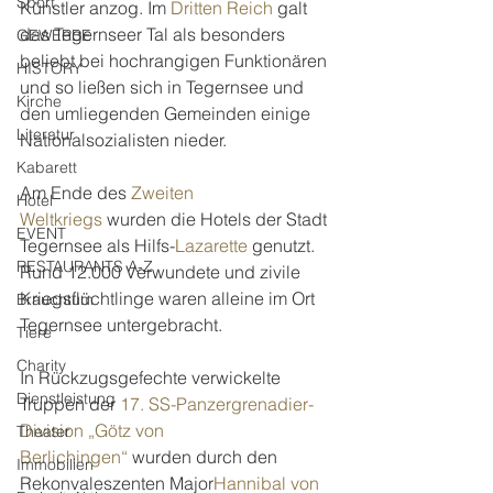
Sport
Künstler anzog. Im 
Dritten Reich
 galt 
das Tegernseer Tal als besonders 
GEWERBE
beliebt bei hochrangigen Funktionären 
HISTORY
und so ließen sich in Tegernsee und 
Kirche
den umliegenden Gemeinden einige 
Literatur
Nationalsozialisten nieder.
Kabarett
Am Ende des 
Zweiten 
Hotel
Weltkriegs
 wurden die Hotels der Stadt 
EVENT
Tegernsee als Hilfs-
Lazarette
 genutzt. 
RESTAURANTS A-Z
Rund 12.000 Verwundete und zivile 
Kriegsflüchtlinge waren alleine im Ort 
Brauchtum
Tegernsee untergebracht.
Tiere
Charity
In Rückzugsgefechte verwickelte 
Dienstleistung
Truppen der 
17. SS-Panzergrenadier-
Division „Götz von 
Theater
Berlichingen“
 wurden durch den 
Immobilien
Rekonvaleszenten Major
Hannibal von 