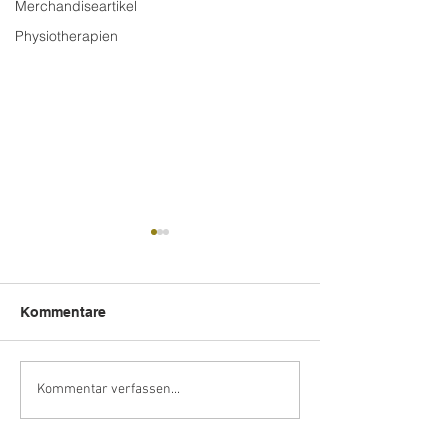
Merchandiseartikel
Physiotherapien
Kommentare
wasistlos.media
Elf neu zertifizi
Kommentar verfassen...
Tegernseer Hei