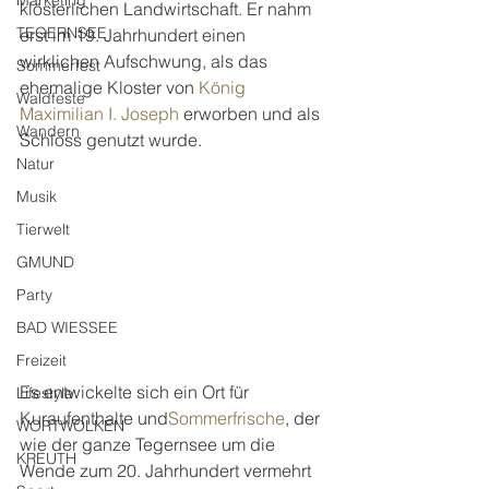
Marketing
klösterlichen Landwirtschaft. Er nahm 
TEGERNSEE
erst im 19. Jahrhundert einen 
wirklichen Aufschwung, als das 
Sommerfest
ehemalige Kloster von 
König
Waldfeste
Maximilian I. Joseph
 erworben und als 
Wandern
Schloss genutzt wurde.
Natur
Musik
Tierwelt
GMUND
Party
BAD WIESSEE
Freizeit
Es entwickelte sich ein Ort für 
Lifestyle
Kuraufenthalte und
Sommerfrische
, der 
WORTWOLKEN
wie der ganze Tegernsee um die 
KREUTH
Wende zum 20. Jahrhundert vermehrt 